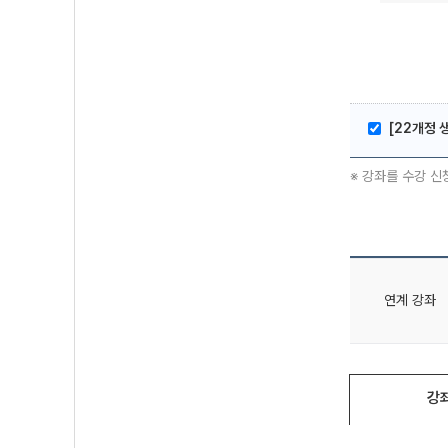
[22개정 
※ 강좌를 수강 신
연계 강좌
강