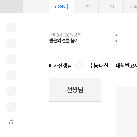
고3·N수
고2
고1
대
선물 3개 100% 당첨!
선물 100% 증정!
여름방학 스터디 캐시백
2027 러셀 단과
스마트러닝앱
메가패스
메가패스 수강생 무료혜택!
사회공헌 캠페인
행운의 선물 뽑기
메가스터디 X 올리브
메가런 썸머스쿨
강사 공개선발
설문 EVENT
3일 무료 체험권
메가클럽 멤버십
희망이룸 메가나눔
영
메가선생님
수능·내신
대학별고
선생님
TOP