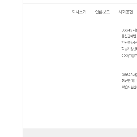
회사소개
언론보도
사회공헌
보호 관리체계 ISMS 인증획득
인터넷 저작권 지킴이 - 클린사이트
06643 서
통신판매번호
학원설립·운
학습지원센터
copyrigh
06643 서
통신판매번호
학습지원센터