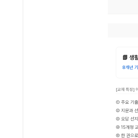
📗 
8개년 
[교재 특징]
① 주요 기
② 지문과 
③ 오답 선
④ 15개정 
⑤ 한 권으