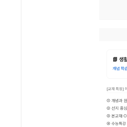
📗 생
개념 학
[교재 특징]
① 개념과 
② 선지 중
③ 본교재·
④ 수능특강