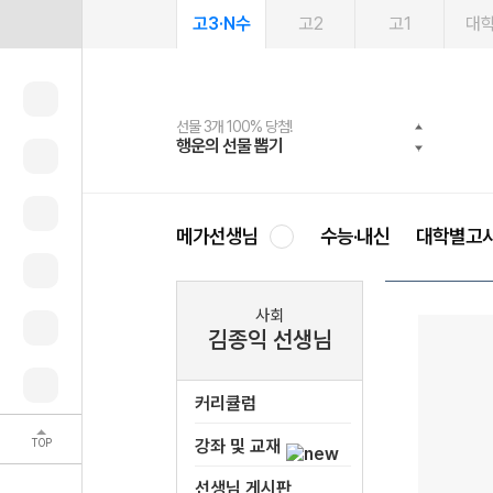
고3·N수
고2
고1
대
선물 3개 100% 당첨!
선물 100% 증정!
2027 러셀 단과
스마트러닝앱
메가패스
메가패스 수강생 무료혜택!
사회공헌 캠페인
행운의 선물 뽑기
메가스터디 X 올리브
강사 공개선발
설문 EVENT
3일 무료 체험권
메가클럽 멤버십
희망이룸 메가나눔
영
메가선생님
수능·내신
대학별고
사회
김종익 선생님
커리큘럼
TOP
강좌 및 교재
선생님 게시판