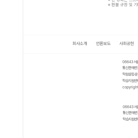
※ 환불 규정 및 
회사소개
언론보도
사회공헌
보호 관리체계 ISMS 인증획득
인터넷 저작권 지킴이 - 클린사이트
06643 서
통신판매번호
학원설립·운
학습지원센터
copyrigh
06643 서
통신판매번호
학습지원센터