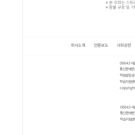
※ 본 강좌는 스
※ 환불 규정 및 
회사소개
언론보도
사회공헌
보호 관리체계 ISMS 인증획득
인터넷 저작권 지킴이 - 클린사이트
06643 서
통신판매번호
학원설립·운
학습지원센터
copyrigh
06643 서
통신판매번호
학습지원센터