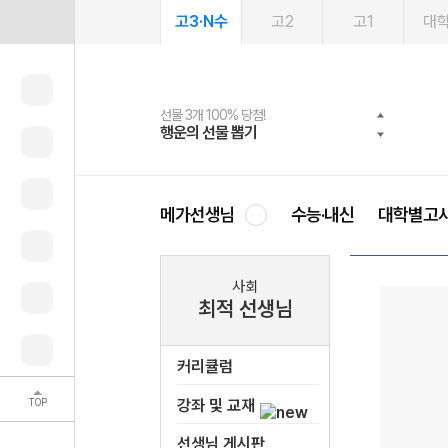
고3·N수
고2
고1
대
선물 3개 100% 당첨!
선물 100% 증정!
여름방학 스터디 캐시백
2027 러셀 단과
스마트러닝앱
메가패스
메가패스 수강생 무료혜택!
사회공헌 캠페인
행운의 선물 뽑기
메가스터디 X 올리브
메가런 썸머스쿨
강사 공개선발
설문 EVENT
3일 무료 체험권
메가클럽 멤버십
희망이룸 메가나눔
영
메가선생님
수능·내신
대학별고
사회
최적 선생님
커리큘럼
TOP
강좌 및 교재
선생님 게시판