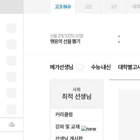
고3·N수
고2
고1
대
선물 3개 100% 당첨!
선물 100% 증정!
여름방학 스터디 캐시백
2027 러셀 단과
스마트러닝앱
메가패스
메가패스 수강생 무료혜택!
사회공헌 캠페인
행운의 선물 뽑기
메가스터디 X 올리브
메가런 썸머스쿨
강사 공개선발
설문 EVENT
3일 무료 체험권
메가클럽 멤버십
희망이룸 메가나눔
영
메가선생님
수능·내신
대학별고
사회
최적 선생님
커리큘럼
TOP
강좌 및 교재
선생님 게시판