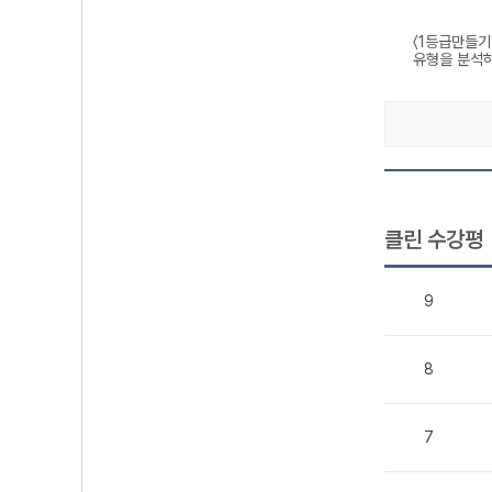
〈1등급만들기
유형을 분석하
클린 수강평
9
8
7