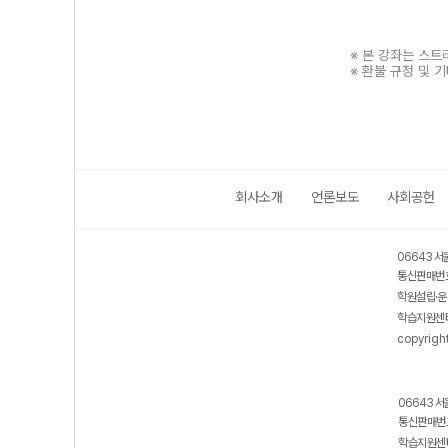
※ 본 강좌는 스
※ 환불 규정 및 
회사소개
언론보도
사회공헌
보호 관리체계 ISMS 인증획득
인터넷 저작권 지킴이 - 클린사이트
06643 서
통신판매번호
학원설립·운
학습지원센터
copyrigh
06643 서
통신판매번호
학습지원센터