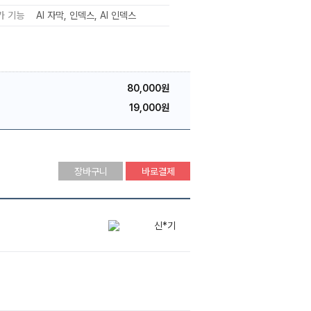
가 기능
AI 자막
인덱스
AI 인덱스
80,000원
19,000원
장바구니
바로결제
고*림
신*민
신*기