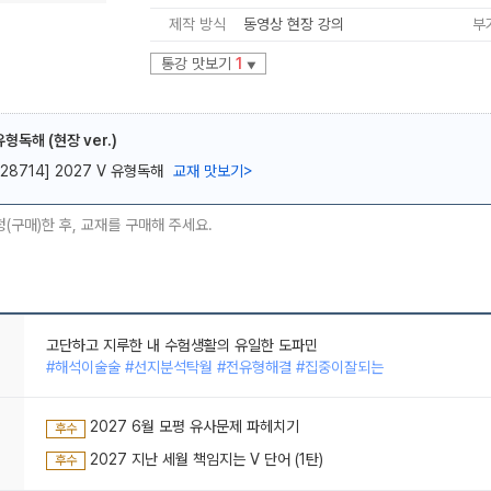
제작 방식
동영상 현장 강의
부
통강 맛보기
1
▼
유형독해 (현장 ver.)
메가스터디
[28714] 2027 V 유형독해
교재 맛보기
>
청(구매)한 후, 교재를 구매해 주세요.
해석 못해도 답이 보인다
#단어가쏙쏙 #선지분석탁월 #문풀시간단축
아바이 이빠이 사랑함미다
#전유형해결 #등급향상
2027 6월 모평 유사문제 파헤치기
후수
고단하고 지루한 내 수험생활의 유일한 도파민
#해석이술술 #선지분석탁월 #전유형해결 #집중이잘되는
2027 지난 세월 책임지는 V 단어 (1탄)
후수