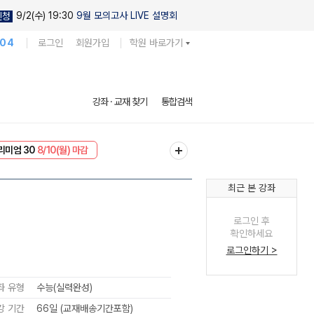
9/2(수) 19:30
9월 모의고사 LIVE 설명회
신청
104
로그인
회원가입
학원 바로가기
강좌 · 교재 찾기
통합검색
리미엄 30
8/10(월) 마감
EVENT
8/10(월) 마감
최근 본 강좌
로그인 후
확인하세요
로그인하기 >
좌 유형
수능(실력완성)
강 기간
66일 (교재배송기간포함)