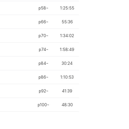
p58~
1:25:55
p66~
55:36
p70~
1:34:02
p74~
1:58:49
p84~
30:24
p86~
1:10:53
p92~
41:39
p100~
48:30