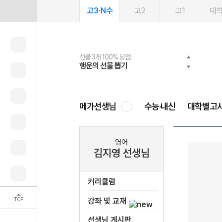
고3·N수
고2
고1
대
선물 3개 100% 당첨!
선물 100% 증정!
여름방학 스터디 캐시백
2027 러셀 단과
스마트러닝앱
메가패스
메가패스 수강생 무료혜택!
사회공헌 캠페인
행운의 선물 뽑기
메가스터디 X 올리브
메가런 썸머스쿨
강사 공개선발
설문 EVENT
3일 무료 체험권
메가클럽 멤버십
희망이룸 메가나눔
영
메가선생님
수능·내신
대학별고
영어
김지영 선생님
커리큘럼
TOP
강좌 및 교재
선생님 게시판