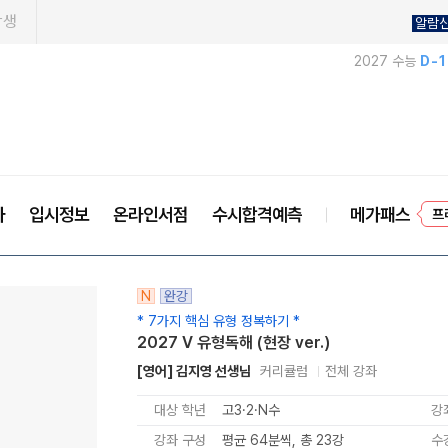
학생
알람
2027 수능
D-
프
사
입시정보
온라인서점
수시합격예측
메가패스
N
완강
* 7가지 핵심 유형 정복하기 *
2027 V 유형독해 (현장 ver.)
[영어] 김지영 선생님
커리큘럼
전체 강좌
대상 학년
고3·2·N수
강
강좌 구성
평균 64분씩, 총 23강
수