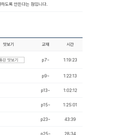
결하도록 만든다는 점입니다.
맛보기
교재
시간
통강 맛보기
p7~
1:19:23
p9~
1:22:13
p13~
1:02:12
p15~
1:25:01
p23~
43:39
p25~
28:34