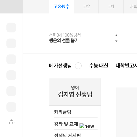
고3·N수
고2
고1
대
선물 3개 100% 당첨!
선물 100% 증정!
여름방학 스터디 캐시백
2027 러셀 단과
스마트러닝앱
메가패스
메가패스 수강생 무료혜택!
사회공헌 캠페인
행운의 선물 뽑기
메가스터디 X 올리브
메가런 썸머스쿨
강사 공개선발
설문 EVENT
3일 무료 체험권
메가클럽 멤버십
희망이룸 메가나눔
영
메가선생님
수능·내신
대학별고
영어
김지영 선생님
커리큘럼
TOP
강좌 및 교재
선생님 게시판