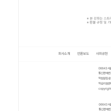
※ 본 강좌는 스
※ 환불 규정 및 
회사소개
언론보도
사회공헌
보호 관리체계 ISMS 인증획득
인터넷 저작권 지킴이 - 클린사이트
06643 서
통신판매번호
학원설립·운
학습지원센터
copyrigh
06643 서
통신판매번호