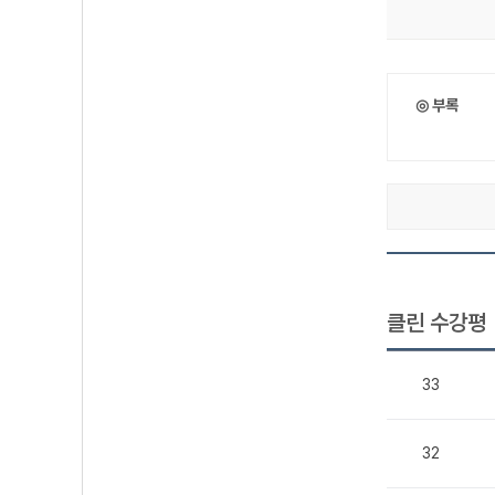
◎ 부록
클린 수강평
33
32