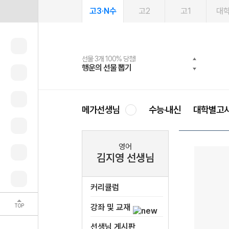
고3·N수
고2
고1
대
선물 3개 100% 당첨!
선물 100% 증정!
여름방학 스터디 캐시백
2027 러셀 단과
스마트러닝앱
메가패스
메가패스 수강생 무료혜택!
사회공헌 캠페인
행운의 선물 뽑기
메가스터디 X 올리브
메가런 썸머스쿨
강사 공개선발
설문 EVENT
3일 무료 체험권
메가클럽 멤버십
희망이룸 메가나눔
영
메가선생님
수능·내신
대학별고
영어
김지영 선생님
커리큘럼
TOP
강좌 및 교재
선생님 게시판