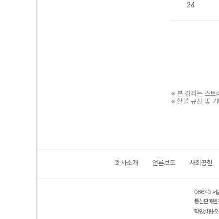
24
※ 본 강좌는 스
※ 환불 규정 및 
회사소개
언론보도
사회공헌
보호 관리체계 ISMS 인증획득
인터넷 저작권 지킴이 - 클린사이트
06643 서
통신판매번호
학원설립·운