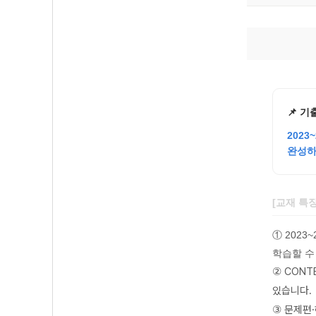
📌 기
202
완성하
[교재 특징
① 202
학습할 수
CONT
②
있습니다.
문제편·
③