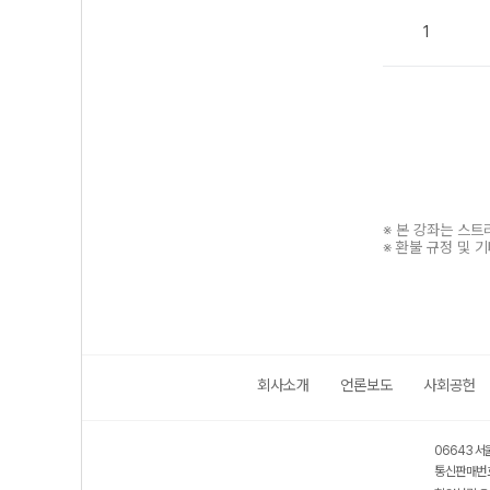
1
※ 본 강좌는 스
※ 환불 규정 및 
회사소개
언론보도
사회공헌
보호 관리체계 ISMS 인증획득
인터넷 저작권 지킴이 - 클린사이트
06643 서
통신판매번호