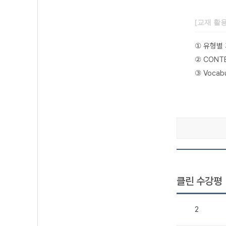
[교재 활
유형별 
①
CONT
②
Voca
③
클린 수강평
2