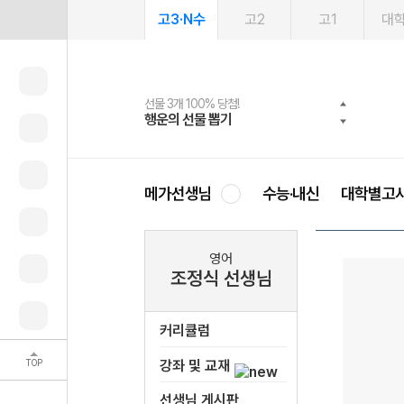
고3·N수
고2
고1
대
선물 3개 100% 당첨!
선물 100% 증정!
여름방학 스터디 캐시백
2027 러셀 단과
스마트러닝앱
메가패스
메가패스 수강생 무료혜택!
사회공헌 캠페인
행운의 선물 뽑기
메가스터디 X 올리브
메가런 썸머스쿨
강사 공개선발
설문 EVENT
3일 무료 체험권
메가클럽 멤버십
희망이룸 메가나눔
영
메가선생님
수능·내신
대학별고
영어
조정식 선생님
커리큘럼
TOP
강좌 및 교재
선생님 게시판