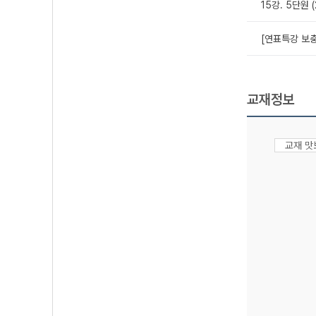
15강. 5단원 
[연표특강 보충
교재정보
교재 