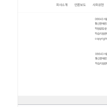
회사소개
언론보도
사회공헌
보호 관리체계 ISMS 인증획득
인터넷 저작권 지킴이 - 클린사이트
06643 서
통신판매번호
학원설립·운
학습지원센터
copyrigh
06643 서
통신판매번호
학습지원센터