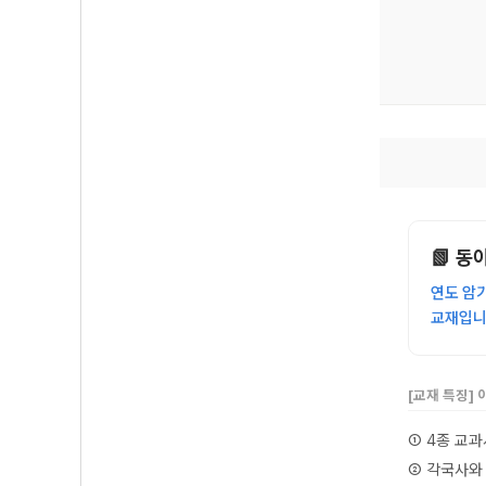
📗 
연도 암
교재입니
[교재 특징]
① 4종 교
② 각국사와