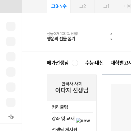
고3·N수
고2
고1
대
선물 3개 100% 당첨!
선물 100% 증정!
여름방학 스터디 캐시백
2027 러셀 단과
스마트러닝앱
메가패스
메가패스 수강생 무료혜택!
사회공헌 캠페인
행운의 선물 뽑기
메가스터디 X 올리브
메가런 썸머스쿨
강사 공개선발
설문 EVENT
3일 무료 체험권
메가클럽 멤버십
희망이룸 메가나눔
영
메가선생님
수능·내신
대학별고
한국사·사회
이다지 선생님
커리큘럼
TOP
강좌 및 교재
선생님 게시판