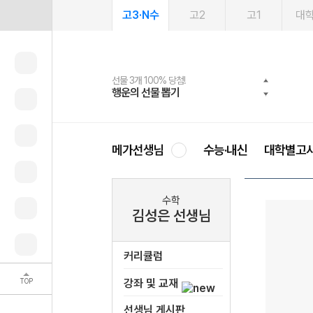
고3·N수
고2
고1
대
선물 3개 100% 당첨!
선물 100% 증정!
여름방학 스터디 캐시백
2027 러셀 단과
스마트러닝앱
메가패스
메가패스 수강생 무료혜택!
사회공헌 캠페인
행운의 선물 뽑기
메가스터디 X 올리브
메가런 썸머스쿨
강사 공개선발
설문 EVENT
3일 무료 체험권
메가클럽 멤버십
희망이룸 메가나눔
영
메가선생님
수능·내신
대학별고
수학
김성은 선생님
커리큘럼
TOP
강좌 및 교재
선생님 게시판