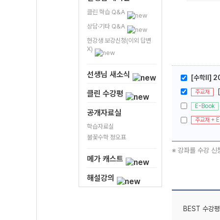
클린 학습 Q&A
상담·기타 Q&A
현강생 보강신청(이외 답변
X)
선생님 새소식
[수학ll]
주교재
클린 수강평
E-Book
공개자료실
주교재 + E
학습자료실
불꽃수학 정오표
※ 강좌를 수강 신
메가 캐스트
해설강의
BEST 수강평