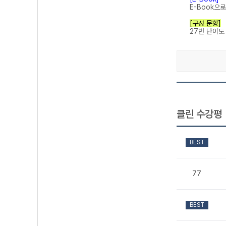
E-Book으
[구성 문항]
27번 난이도
클린 수강평
BEST
77
BEST