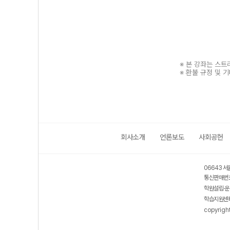
※ 본 강좌는 스
※ 환불 규정 및 
회사소개
언론보도
사회공헌
보호 관리체계 ISMS 인증획득
인터넷 저작권 지킴이 - 클린사이트
06643 서
통신판매번호
학원설립·운
학습지원센터
copyrigh