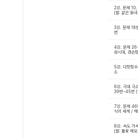
2강. 문제 10,
(썰: 같은 동
3강. 문제 18
번
4강. 문제 2
성시대, 겸손함
5강. 다항함수
소
6강. 극대 극
39번~45번 (
7강. 문제 46
식의 세계 / 
8강. 속도 가속
(썰: 불꽃 메