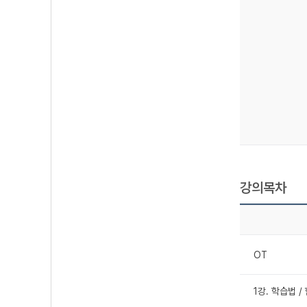
강의목차
OT
1강. 학습법 /