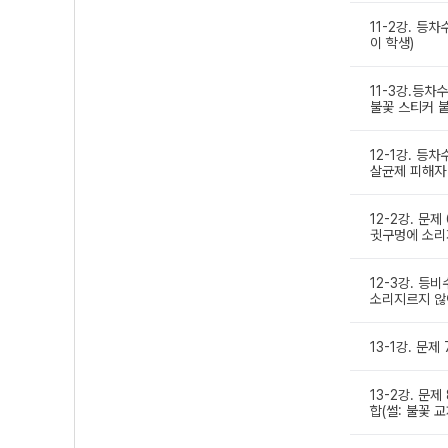
11-2강. 등차
이 학생)
11-3강.등차수
불꽃 스티커 붙
12-1강. 등차
살균제 피해자 
12-2강. 문제
귓구멍에 소리
12-3강. 등비
소리지르지 않아
13-1강. 문제
13-2강. 문
합(썰: 불꽃 