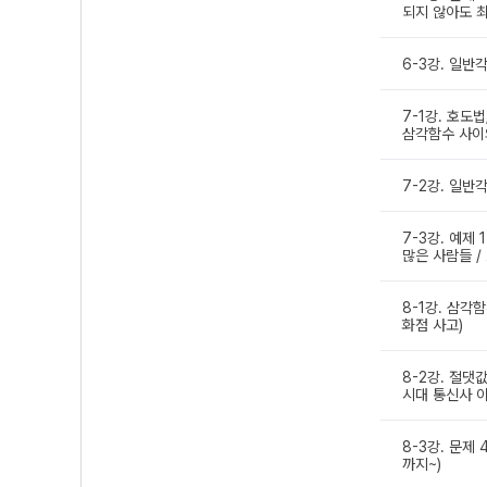
되지 않아도 최
6-3강. 일반각
7-1강. 호도
삼각함수 사이의
7-2강. 일반
7-3강. 예제 
많은 사람들 /
8-1강. 삼각함
화점 사고)
8-2강. 절댓
시대 통신사 
8-3강. 문제
까지~)