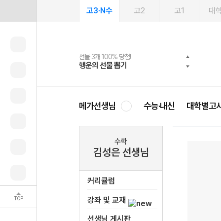
고3·N수
고2
고1
대
선물 3개 100% 당첨!
선물 100% 증정!
여름방학 스터디 캐시백
2027 러셀 단과
스마트러닝앱
메가패스
메가패스 수강생 무료혜택!
사회공헌 캠페인
행운의 선물 뽑기
메가스터디 X 올리브
메가런 썸머스쿨
강사 공개선발
설문 EVENT
3일 무료 체험권
메가클럽 멤버십
희망이룸 메가나눔
영
메가선생님
수능·내신
대학별고
수학
김성은 선생님
커리큘럼
TOP
강좌 및 교재
선생님 게시판