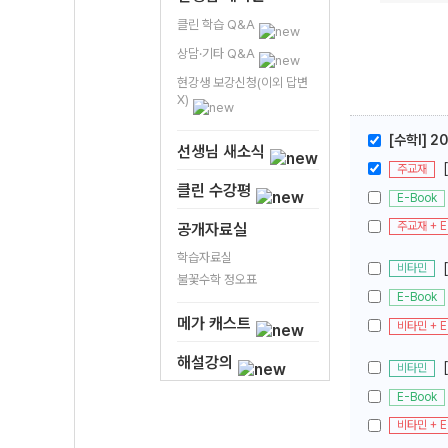
클린 학습 Q&A
상담·기타 Q&A
현강생 보강신청(이외 답변
X)
[수학l] 2
선생님 새소식
주교재
클린 수강평
E-Book
주교재 + E
공개자료실
학습자료실
비타민
불꽃수학 정오표
E-Book
메가 캐스트
비타민 + E
해설강의
비타민
E-Book
비타민 + E