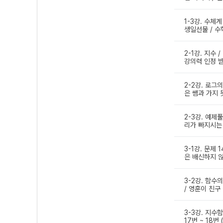
1-3강. 수체계
생일선물 / 수
2-1강. 지수 
강의력 인정 받
2-2강. 로그의
은 쌤과 가지 
2-3강. 예제풀
리가 빠지시는 
3-1강. 문제 
은 배신하지 않
3-2강. 함수
/ 영훈이 친구
3-3강. 지수
17번 ~ 18번