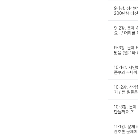
9-1강. 삼각함
200만뷰 터진
9-2강. 문제
요~ / 머리를
9-3강. 문제
닮음 (썰: 1타
10-1강. 사인
쫀쿠와 두바이초
10-2강. 삼각
기 / 쌤 썰들
10-3강. 문제
만들까요..?)
11-1강. 문제
칸추론 문제에 대