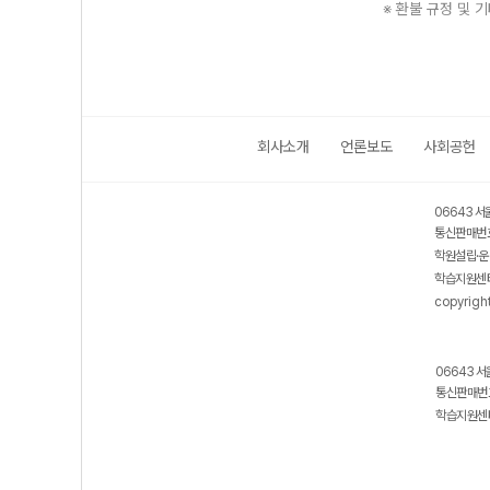
※ 환불 규정 및 
회사소개
언론보도
사회공헌
보호 관리체계 ISMS 인증획득
인터넷 저작권 지킴이 - 클린사이트
06643 서
통신판매번호
학원설립·운
학습지원센터
copyrigh
06643 서
통신판매번호
학습지원센터