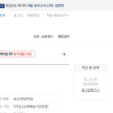
9/2(수) 19:30
9월 모의고사 LIVE 설명회
신청
104
로그인
회원가입
학원 바로가기
강좌 · 교재 찾기
통합검색
리미엄 30
8/10(월) 마감
EVENT
8/10(월) 마감
최근 본 강좌
로그인 후
확인하세요
로그인하기 >
좌 유형
내신(개념학습)
강 기간
131일 (교재배송기간포함)