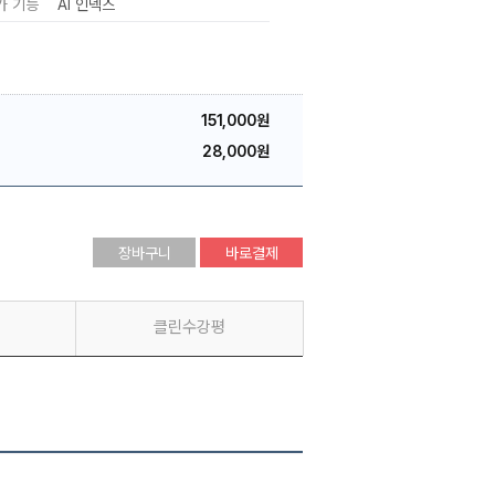
가 기능
AI 인덱스
151,000원
28,000원
장바구니
바로결제
클린수강평