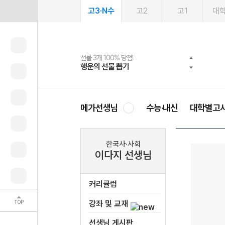
고3·N수
고2
고1
대
선물 3개 100% 당첨!
선물 100% 증정!
여름방학 스터디 캐시백
2027 러셀 단과
스마트러닝앱
메가패스
메가패스 수강생 무료혜택!
사회공헌 캠페인
행운의 선물 뽑기
메가스터디 X 올리브
메가런 썸머스쿨
강사 공개선발
설문 EVENT
3일 무료 체험권
메가클럽 멤버십
희망이룸 메가나눔
영
메가선생님
수능·내신
대학별고
한국사·사회
이다지 선생님
커리큘럼
TOP
강좌 및 교재
선생님 게시판