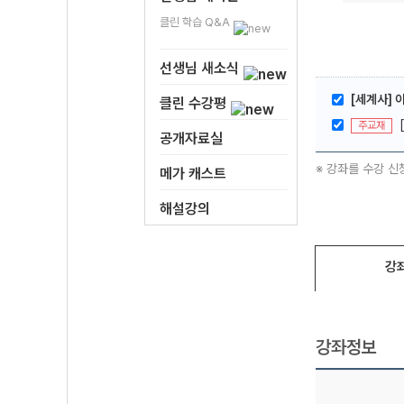
클린 학습 Q&A
선생님 새소식
[세계사] 
클린 수강평
주교재
공개자료실
※ 강좌를 수강 신
메가 캐스트
해설강의
강
강좌정보