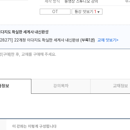
제작 방식
동영상 스튜디오 강의
부
OT
통강 맛보기
1
▼
이다지도 확실한 세계사 내신완성
[28271] 22개정 이다지도 확실한 세계사 내신완성
(부록1권)
교재 맛보기
>
메가스터디
청(구매)한 후, 교재를 구매해 주세요.
좌정보
강의목차
교재정보
이 강좌는 이렇게 구성됩니다