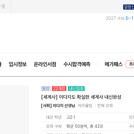
학생
알람
2027 수능
D-
프
사
입시정보
온라인서점
수시합격예측
메가패스
완강
22개정
내신집중
[세계사] 이다지도 확실한 세계사 내신완성
[사회] 이다지 선생님
커리큘럼
전체 강좌
대상 학년
고2·1
강
강좌 구성
평균 50분씩, 총 42강
수