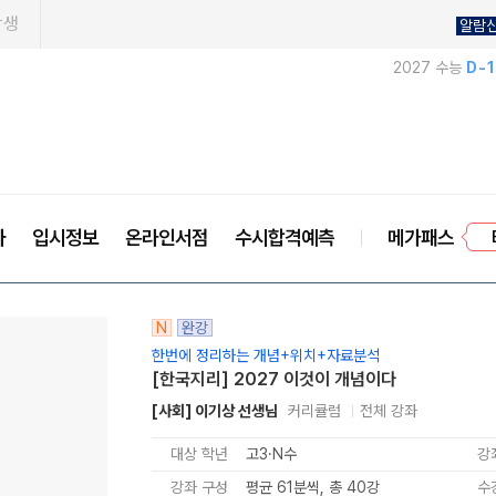
학생
알람
2027 수능
D-
프
사
입시정보
온라인서점
수시합격예측
메가패스
N
완강
한번에 정리하는 개념+위치+자료분석
[한국지리] 2027 이것이 개념이다
[사회] 이기상 선생님
커리큘럼
전체 강좌
대상 학년
고3·N수
강
강좌 구성
평균 61분씩, 총 40강
수