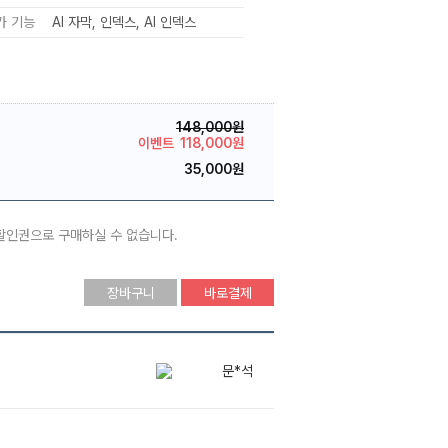
가 기능
AI 자막
인덱스
AI 인덱스
148,000원
이벤트
118,000원
35,000원
 할인권으로 구매하실 수 없습니다.
장바구니
바로결제
문*석
김*은