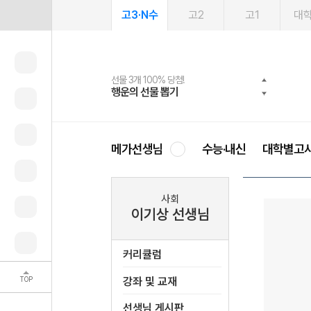
고3·N수
고2
고1
대
선물 3개 100% 당첨!
선물 100% 증정!
여름방학 스터디 캐시백
2027 러셀 단과
스마트러닝앱
메가패스
메가패스 수강생 무료혜택!
사회공헌 캠페인
행운의 선물 뽑기
메가스터디 X 올리브
메가런 썸머스쿨
강사 공개선발
설문 EVENT
3일 무료 체험권
메가클럽 멤버십
희망이룸 메가나눔
영
메가선생님
수능·내신
대학별고
사회
이기상 선생님
커리큘럼
TOP
강좌 및 교재
선생님 게시판