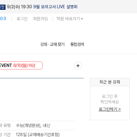
9/2(수) 19:30
9월 모의고사 LIVE 설명회
신청
103
로그인
회원가입
학원 바로가기
강좌 · 교재 찾기
통합검색
리미엄 30
8/10(월) 마감
EVENT
8/10(월) 마감
최근 본 강좌
로그인 후
확인하세요
로그인하기 >
좌 유형
수능(개념완성), 내신
강 기간
128일 (교재배송기간포함)