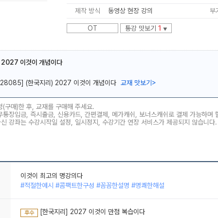
제작 방식
동영상 현장 강의
부
OT
통강 맛보기
1
▼
 2027 이것이 개념이다
메가스터디
[28085] (한국지리) 2027 이것이 개념이다
교재 맛보기
>
청(구매)한 후, 교재를 구매해 주세요.
무통장입금, 즉시출금, 신용카드, 간편결제, 메가캐쉬, 보너스캐쉬로 결제 가능하며
하신 강좌는 수강시작일 설정, 일시정지, 수강기간 연장 서비스가 제공되지 않습니다.
이것이 최고의 명강의다
#적절한예시 #콤팩트한구성 #꼼꼼한설명 #명쾌한해설
지리는 역시 이기상
#스토리맛집 #깔끔한판서 #고퀄리티자료
[한국지리] 2027 이것이 만점 복습이다
후수
조금이라도 더 빨리 알았으면 하는 강좌