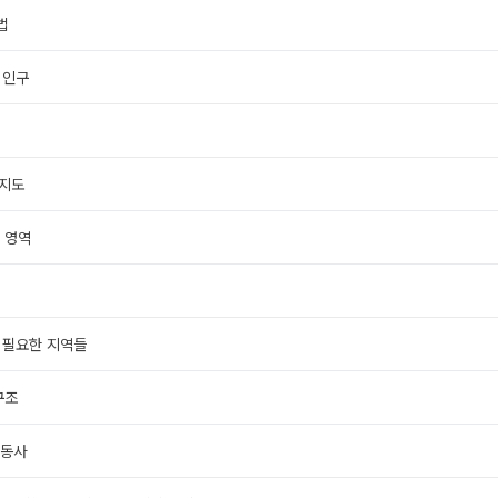
법
 인구
여지도
와 영역
이 필요한 지역들
구조
운동사