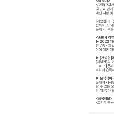
<책 소개>
<교통(교과서
‘화법과 언어
내신 시험 및
[개념편]과 
습득하고, ‘
문제’와 ‘수
<출판사 리뷰
▶ 2022 
전 7종 <화
이에 대한 대
▶ [개념편]
[개념편]의 
그리고 [문제
벽하게 습득하
▶ 분석적이고
문제에 제시된
할 수 있는 
한 해설을 
<품목정보>
KC인증 공