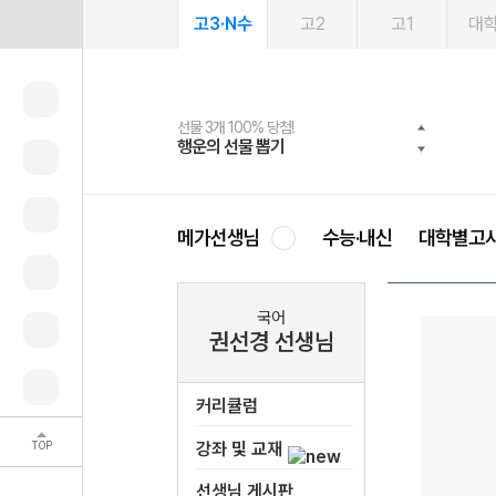
고3·N수
고2
고1
대
선물 3개 100% 당첨!
선물 100% 증정!
여름방학 스터디 캐시백
2027 러셀 단과
스마트러닝앱
메가패스
메가패스 수강생 무료혜택!
사회공헌 캠페인
행운의 선물 뽑기
메가스터디 X 올리브
메가런 썸머스쿨
강사 공개선발
설문 EVENT
3일 무료 체험권
메가클럽 멤버십
희망이룸 메가나눔
영
메가선생님
수능·내신
대학별고
국어
권선경 선생님
커리큘럼
TOP
강좌 및 교재
선생님 게시판