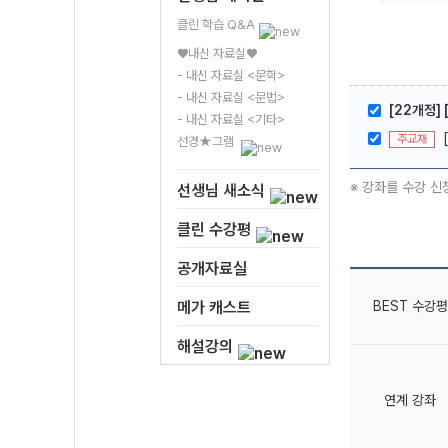
클린 학습 Q&A
♥내신 자료실♥
- 내신 자료실 <문학>
- 내신 자료실 <문법>
[22개정]
- 내신 자료실 <기타>
주교재
선경★그램
※ 강좌를 수강 신
선생님 새소식
클린 수강평
공개자료실
BEST 수강평
메가 캐스트
해설강의
연계 강좌