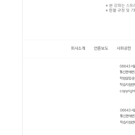
※ 본 강좌는 스
※ 환불 규정 및 
회사소개
언론보도
사회공헌
보호 관리체계 ISMS 인증획득
인터넷 저작권 지킴이 - 클린사이트
06643 서
통신판매번호
학원설립·운
학습지원센터
copyrigh
06643 서
통신판매번호
학습지원센터