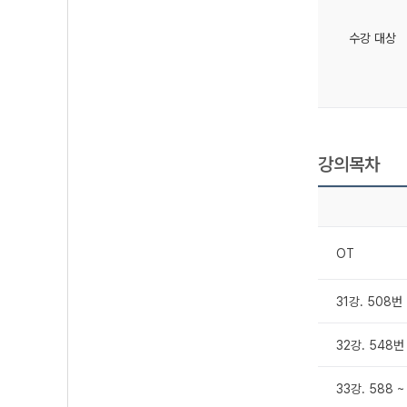
수강 대상
강의목차
OT
31강. 508
32강. 548
33강. 588