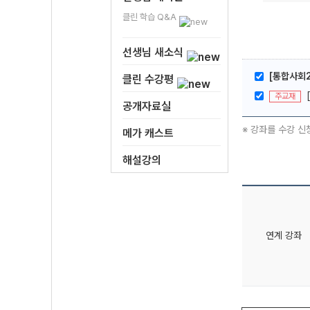
클린 학습 Q&A
선생님 새소식
[통합사회2
클린 수강평
주교재
공개자료실
※ 강좌를 수강 신
메가 캐스트
해설강의
연계 강좌