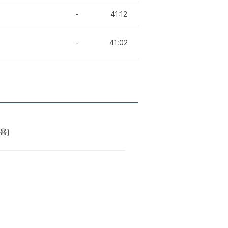
-
41:12
-
41:02
용)