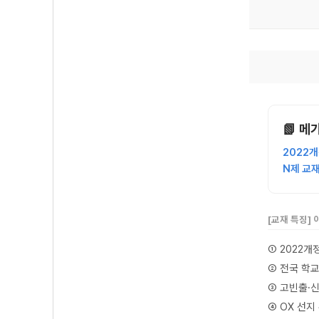
📗 메
2022
N제 교
[교재 특징]
① 2022개
② 전국 학
③ 고빈출·
④ OX 선지