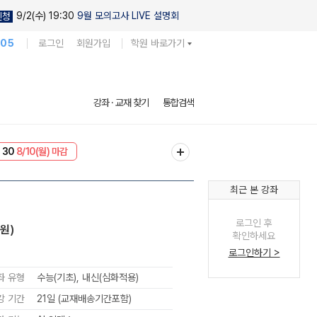
9/2(수) 19:30
9월 모의고사 LIVE 설명회
신청
105
로그인
회원가입
학원 바로가기
강좌 · 교재 찾기
통합검색
 30
8/10(월) 마감
NT
8/10(월) 마감
최근 본 강좌
로그인 후
원)
확인하세요
로그인하기 >
좌 유형
수능(기초), 내신(심화적용)
강 기간
21일 (교재배송기간포함)