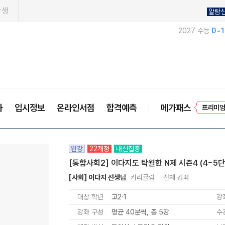
학생
알람
2027 수능
D-
프리미엄
사
입시정보
온라인서점
합격예측
메가패스
EVE
완강
22개정
내신집중
[통합사회2] 이다지도 탁월한 N제 시즌4 (4~5단
[사회] 이다지 선생님
커리큘럼
전체 강좌
대상 학년
고2·1
강
강좌 구성
평균 40분씩, 총 5강
수