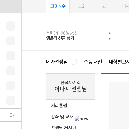
고3·N수
고2
고1
대
선물 3개 100% 당첨!
선물 100% 증정!
여름방학 스터디 캐시백
2027 러셀 단과
스마트러닝앱
메가패스
메가패스 수강생 무료혜택!
사회공헌 캠페인
행운의 선물 뽑기
메가스터디 X 올리브
메가런 썸머스쿨
강사 공개선발
설문 EVENT
3일 무료 체험권
메가클럽 멤버십
희망이룸 메가나눔
영
메가선생님
수능·내신
대학별고
한국사·사회
이다지 선생님
커리큘럼
TOP
강좌 및 교재
선생님 게시판