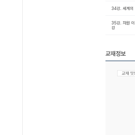
34강. 세계의
35강. 자원 
강
교재정보
교재 