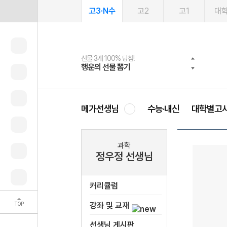
고3·N수
고2
고1
대
선물 3개 100% 당첨!
선물 100% 증정!
여름방학 스터디 캐시백
2027 러셀 단과
스마트러닝앱
메가패스
메가패스 수강생 무료혜택!
사회공헌 캠페인
행운의 선물 뽑기
메가스터디 X 올리브
메가런 썸머스쿨
강사 공개선발
설문 EVENT
3일 무료 체험권
메가클럽 멤버십
희망이룸 메가나눔
영
메가선생님
수능·내신
대학별고
과학
정우정 선생님
커리큘럼
TOP
강좌 및 교재
선생님 게시판