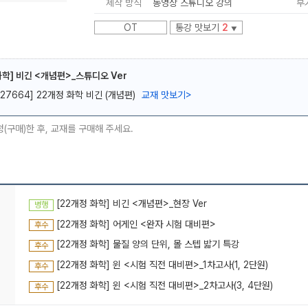
제작 방식
동영상 스튜디오 강의
부
OT
통강 맛보기
2
▼
화학] 비긴 <개념편>_스튜디오 Ver
[27664] 22개정 화학 비긴 (개념편)
교재 맛보기
>
메가스터디
청(구매)한 후, 교재를 구매해 주세요.
[22개정 화학] 비긴 <개념편>_현장 Ver
병행
[22개정 화학] 어게인 <완자 시험 대비편>
후수
[22개정 화학] 물질 양의 단위, 몰 스텝 밟기 특강
후수
[22개정 화학] 윈 <시험 직전 대비편>_1차고사(1, 2단원)
후수
[22개정 화학] 윈 <시험 직전 대비편>_2차고사(3, 4단원)
후수