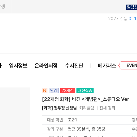
학생
알람
2027 수능
D-
프리미엄
사
입시정보
온라인서점
수시진단
메가패스
EVE
N
완강
22개정
내신집중
[22개정 화학] 비긴 <개념편>_스튜디오 Ver
[과학] 정우정 선생님
커리큘럼
전체 강좌
대상 학년
고2·1
강
강좌 구성
평균 39분씩, 총 35강
수