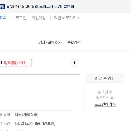
9/2(수) 19:30
9월 모의고사 LIVE 설명회
신청
104
로그인
회원가입
학원 바로가기
강좌 · 교재 찾기
통합검색
 30
8/10(월) 마감
NT
8/10(월) 마감
최근 본 강좌
로그인 후
확인하세요
로그인하기 >
좌 유형
내신(개념학습)
강 기간
86일 (교재배송기간포함)