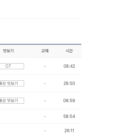
맛보기
교재
시간
OT
-
08:42
통강 맛보기
-
28:50
통강 맛보기
-
08:59
-
58:54
-
26:11