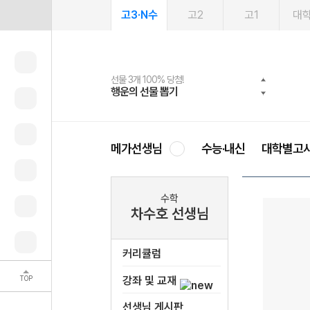
고3·N수
고2
고1
대
선물 3개 100% 당첨!
선물 100% 증정!
여름방학 스터디 캐시백
2027 러셀 단과
스마트러닝앱
메가패스
메가패스 수강생 무료혜택!
사회공헌 캠페인
행운의 선물 뽑기
메가스터디 X 올리브
메가런 썸머스쿨
강사 공개선발
설문 EVENT
3일 무료 체험권
메가클럽 멤버십
희망이룸 메가나눔
영
메가선생님
수능·내신
대학별고
수학
차수호 선생님
커리큘럼
TOP
강좌 및 교재
선생님 게시판