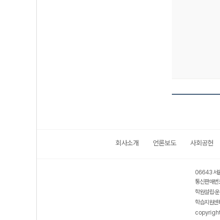
회사소개
언론보도
사회공헌
보호 관리체계 ISMS 인증획득
인터넷 저작권 지킴이 - 클린사이트
06643 서
통신판매번호
학원설립·운
학습지원센터
copyrigh