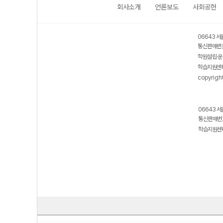
회사소개
언론보도
사회공헌
보호 관리체계 ISMS 인증획득
인터넷 저작권 지킴이 - 클린사이트
06643 서
통신판매번호
학원설립·운
학습지원센터
copyrigh
06643 서
통신판매번호
학습지원센터