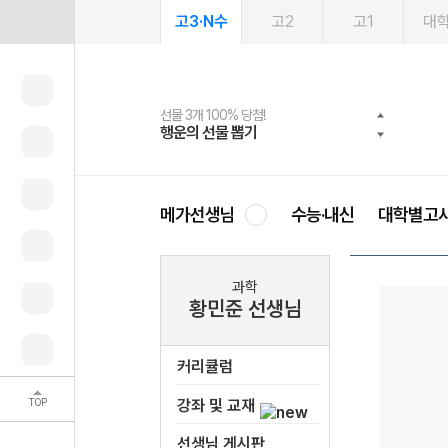
고3·N수
고2
고1
대
선물 3개 100% 당첨!
선물 100% 증정!
여름방학 스터디 캐시백
2027 러셀 단과
스마트러닝앱
메가패스
메가패스 수강생 무료혜택!
사회공헌 캠페인
행운의 선물 뽑기
메가스터디 X 올리브
메가런 썸머스쿨
강사 공개선발
설문 EVENT
3일 무료 체험권
메가클럽 멤버십
희망이룸 메가나눔
영
메가선생님
수능·내신
대학별고
과학
황민준 선생님
커리큘럼
TOP
강좌 및 교재
선생님 게시판