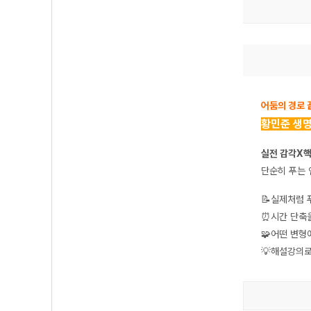
어둠의 경로 
황민준 생명
실전 감각X핵
단순히 푸는
📝실제처럼 푸
⏰시간 단축을
🧩어떤 변형
💡해설강의로