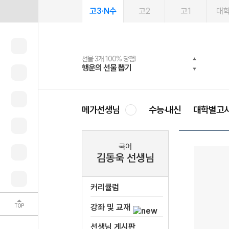
고3·N수
고2
고1
대
선물 3개 100% 당첨!
선물 100% 증정!
여름방학 스터디 캐시백
2027 러셀 단과
스마트러닝앱
메가패스
메가패스 수강생 무료혜택!
사회공헌 캠페인
행운의 선물 뽑기
메가스터디 X 올리브
메가런 썸머스쿨
강사 공개선발
설문 EVENT
3일 무료 체험권
메가클럽 멤버십
희망이룸 메가나눔
영
메가선생님
수능·내신
대학별고
국어
김동욱 선생님
커리큘럼
TOP
강좌 및 교재
선생님 게시판