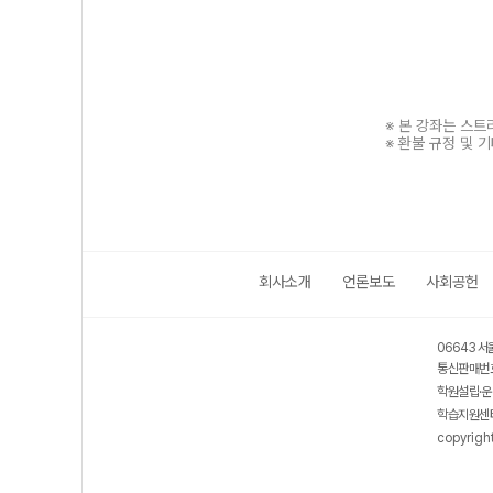
※ 본 강좌는 스
※ 환불 규정 및 
회사소개
언론보도
사회공헌
보호 관리체계 ISMS 인증획득
인터넷 저작권 지킴이 - 클린사이트
06643 서
통신판매번호
학원설립·운
학습지원센터
copyrigh