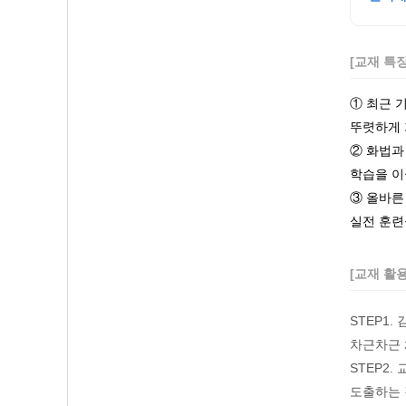
[교재 특
① 최근 
뚜렷하게 
② 화법과
학습을 이
③ 올바른
실전 훈련
[교재 활
STEP1
차근차근 
STEP2
도출하는 