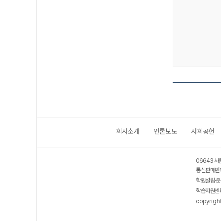
회사소개
언론보도
사회공헌
보호 관리체계 ISMS 인증획득
인터넷 저작권 지킴이 - 클린사이트
06643 서
통신판매번호
학원설립·운
학습지원센터
copyrigh