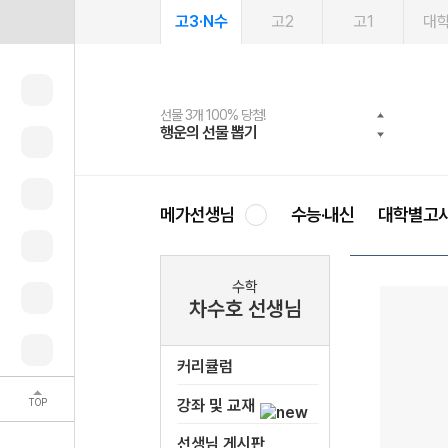
고3·N수
고2
고1
대
선물 3개 100% 당첨!
선물 100% 증정!
여름방학 스터디 캐시백
2027 러셀 단과
스마트러닝앱
메가패스
메가패스 수강생 무료혜택!
사회공헌 캠페인
행운의 선물 뽑기
메가스터디 X 올리브
메가런 썸머스쿨
강사 공개선발
설문 EVENT
3일 무료 체험권
메가클럽 멤버십
희망이룸 메가나눔
영
메가선생님
수능·내신
대학별고
수학
차수호 선생님
커리큘럼
TOP
강좌 및 교재
선생님 게시판