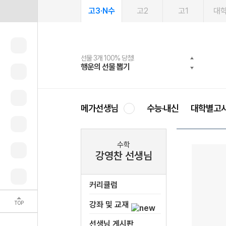
고3·N수
고2
고1
대
선물 3개 100% 당첨!
선물 100% 증정!
여름방학 스터디 캐시백
2027 러셀 단과
스마트러닝앱
메가패스
메가패스 수강생 무료혜택!
사회공헌 캠페인
행운의 선물 뽑기
메가스터디 X 올리브
메가런 썸머스쿨
강사 공개선발
설문 EVENT
3일 무료 체험권
메가클럽 멤버십
희망이룸 메가나눔
영
메가선생님
수능·내신
대학별고
수학
강영찬 선생님
커리큘럼
TOP
강좌 및 교재
선생님 게시판