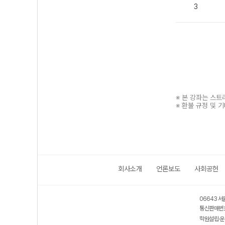
3
※ 본 강좌는 스
※ 환불 규정 및 
회사소개
언론보도
사회공헌
보호 관리체계 ISMS 인증획득
인터넷 저작권 지킴이 - 클린사이트
06643 서
통신판매번호
학원설립·운