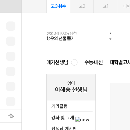
고3·N수
고2
고1
대
선물 3개 100% 당첨!
선물 100% 증정!
여름방학 스터디 캐시백
2027 러셀 단과
스마트러닝앱
메가패스
메가패스 수강생 무료혜택!
사회공헌 캠페인
행운의 선물 뽑기
메가스터디 X 올리브
메가런 썸머스쿨
강사 공개선발
설문 EVENT
3일 무료 체험권
메가클럽 멤버십
희망이룸 메가나눔
영
메가선생님
수능·내신
대학별고
영어
이혜승 선생님
커리큘럼
TOP
강좌 및 교재
선생님 게시판