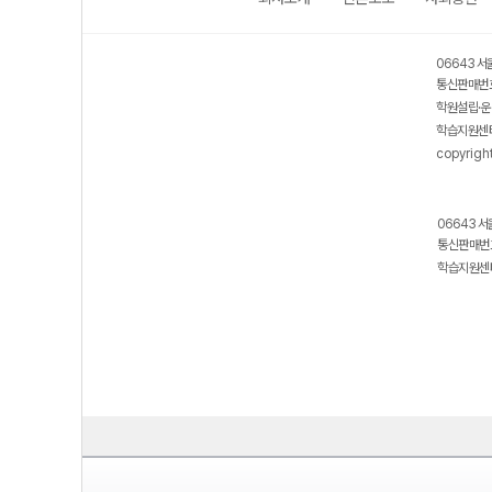
보호 관리체계 ISMS 인증획득
인터넷 저작권 지킴이 - 클린사이트
06643 서
통신판매번호
학원설립·운
학습지원센터
copyrigh
06643 서
통신판매번호
학습지원센터