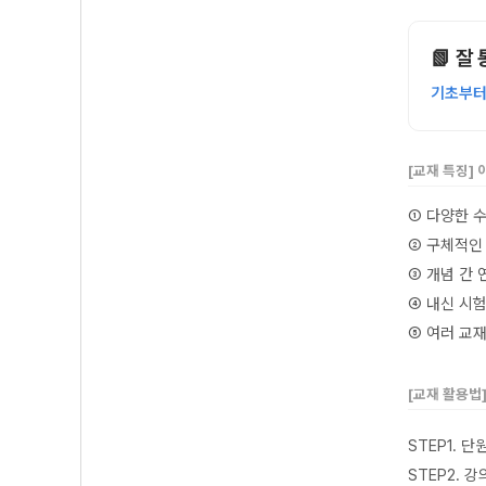
📗 잘
기초부터
[교재 특징]
① 다양한 
② 구체적인
③ 개념 간
④ 내신 시
⑤
여러 교재
[교재 활용법
STEP1. 
STEP2. 