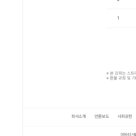
1
※ 본 강좌는 스
※ 환불 규정 및 
회사소개
언론보도
사회공헌
보호 관리체계 ISMS 인증획득
인터넷 저작권 지킴이 - 클린사이트
06643 서