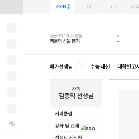
고3·N수
고2
고1
대
선물 3개 100% 당첨!
선물 100% 증정!
2027 러셀 단과
스마트러닝앱
메가패스
메가패스 수강생 무료혜택!
사회공헌 캠페인
행운의 선물 뽑기
메가스터디 X 올리브
강사 공개선발
설문 EVENT
3일 무료 체험권
메가클럽 멤버십
희망이룸 메가나눔
영
메가선생님
수능·내신
대학별고
사회
김종익 선생님
커리큘럼
TOP
강좌 및 교재
선생님 게시판