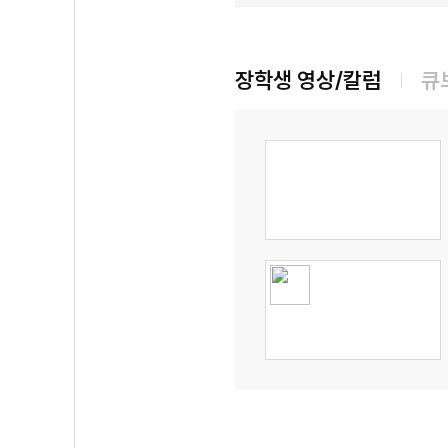
장학생 영상/칼럼
큐