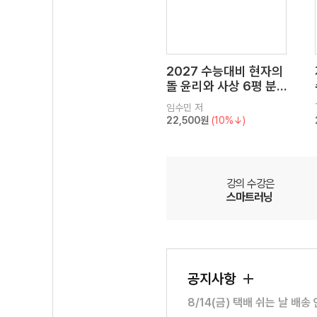
2027 수능대비 현자의
돌 윤리와 사상 6평 분
석서&EBS 수능완성 연
임수민
저
계 N제
22,500원
(10%↓)
강의 수강은
스마트러닝
공지사항
8/14(금) 택배 쉬는 날 배송