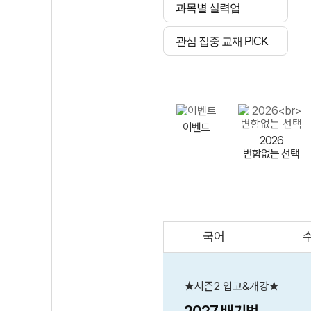
과목별 실력업
관심 집중 교재 PICK
이벤트
2026
변함없는 선택
국어
AI
스마트 매쓰
인테그랄/
큐브/김급식
★시즌2 입고&개강★