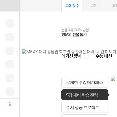
고3·N수
고2
고
선물 3개 100% 당첨!
선물 100% 증정!
여름방학 스터디 캐시백
2027 러셀 단과
스마트러닝앱
메가패스
메가패스 수강생 무료혜택!
사회공헌 캠페인
행운의 선물 뽑기
메가스터디 X 올리브
메가런 썸머스쿨
강사 공개선발
설문 EVENT
3일 무료 체험권
메가클럽 멤버십
희망이룸 메가나눔
영
메가선생님
수능·내신
무제한 수강 메가패스
9평 대비 학습 전략
TOP
수시 성공 프로젝트