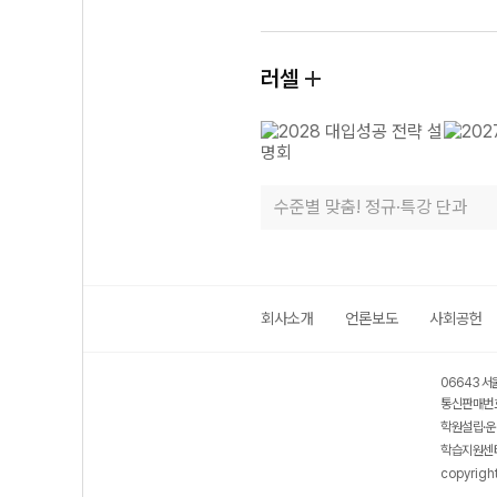
러셀
수준별 맞춤! 정규·특강 단과
회사소개
언론보도
사회공헌
06643 서
통신판매번호
학원설립·운
학습지원센터
copyrigh