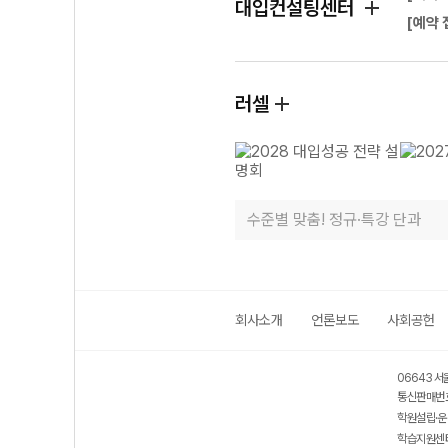
대입컨설팅센터
[예약 
러셀
수준별 맞춤! 정규·특강 단과
회사소개
언론보도
사회공헌
06643 서
통신판매번호
학원설립·운
학습지원센터