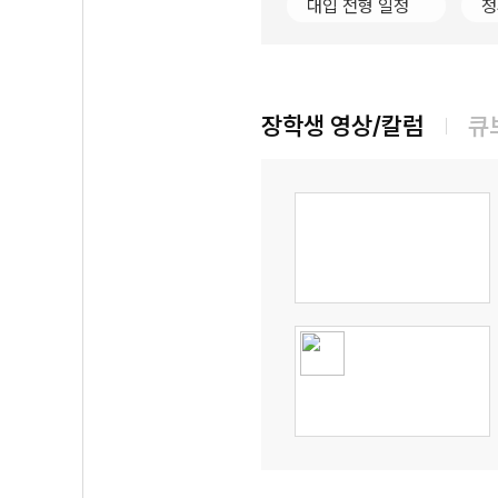
대입 전형 일정
정
장학생 영상/칼럼
큐