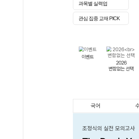
과목별 실력업
관심 집중 교재 PICK
이벤트
2026
변함없는 선택
국어
AI
스마트 매쓰
인테그랄/
큐브/김급식
조정식의 실전 모의고사