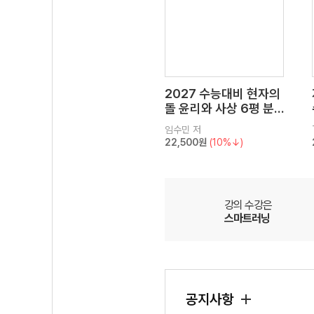
2027 수능대비 현자의
돌 윤리와 사상 6평 분
석서&EBS 수능완성 연
임수민
저
계 N제
22,500원
(10%↓)
강의 수강은
스마트러닝
공지사항