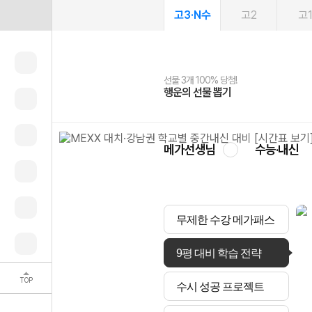
고3·N수
고2
고
선물 3개 100% 당첨!
선물 100% 증정!
여름방학 스터디 캐시백
2027 러셀 단과
스마트러닝앱
메가패스
메가패스 수강생 무료혜택!
사회공헌 캠페인
행운의 선물 뽑기
메가스터디 X 올리브
메가런 썸머스쿨
강사 공개선발
설문 EVENT
3일 무료 체험권
메가클럽 멤버십
희망이룸 메가나눔
영
메가선생님
수능·내신
무제한 수강 메가패스
9평 대비 학습 전략
TOP
수시 성공 프로젝트