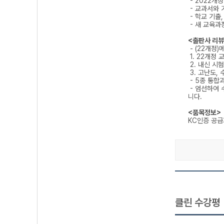
- 2022개
- 교과서와 
- 학교 기출
- 새 교육과
<출판사 리뷰
- (22개정)
1. 22개정
2. 내신 시
3. 고난도,
- 5종 통합
- 엄선하여 
니다.
<품목정보>
KC인증 공
클린 수강평