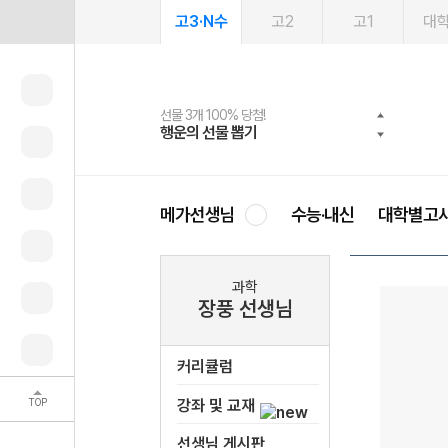
고3·N수
고2
고1
대
선물 3개 100% 당첨!
선물 100% 증정!
여름방학 스터디 캐시백
2027 러셀 단과
스마트러닝앱
메가패스
메가패스 수강생 무료혜택!
사회공헌 캠페인
행운의 선물 뽑기
메가스터디 X 올리브
메가런 썸머스쿨
강사 공개선발
설문 EVENT
3일 무료 체험권
메가클럽 멤버십
희망이룸 메가나눔
영
메가선생님
수능·내신
대학별고
과학
장풍 선생님
커리큘럼
TOP
강좌 및 교재
선생님 게시판