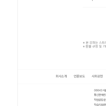
※ 본 강좌는 스
※ 환불 규정 및 
회사소개
언론보도
사회공헌
보호 관리체계 ISMS 인증획득
인터넷 저작권 지킴이 - 클린사이트
06643 서
통신판매번호
학원설립·운
학습지원센터