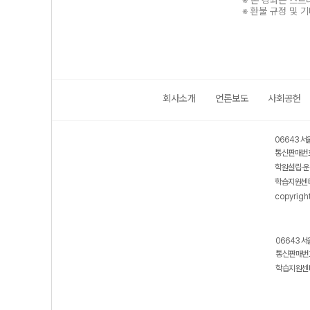
※ 본 강좌는 스
※ 환불 규정 및 
회사소개
언론보도
사회공헌
보호 관리체계 ISMS 인증획득
인터넷 저작권 지킴이 - 클린사이트
06643 서
통신판매번호
학원설립·운
학습지원센터
copyrigh
06643 서
통신판매번호
학습지원센터