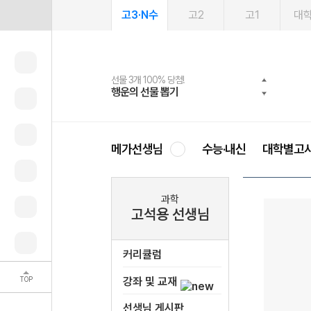
고3·N수
고2
고1
대
선물 3개 100% 당첨!
선물 100% 증정!
여름방학 스터디 캐시백
2027 러셀 단과
스마트러닝앱
메가패스
메가패스 수강생 무료혜택!
사회공헌 캠페인
행운의 선물 뽑기
메가스터디 X 올리브
메가런 썸머스쿨
강사 공개선발
설문 EVENT
3일 무료 체험권
메가클럽 멤버십
희망이룸 메가나눔
영
메가선생님
수능·내신
대학별고
과학
고석용 선생님
커리큘럼
TOP
강좌 및 교재
선생님 게시판