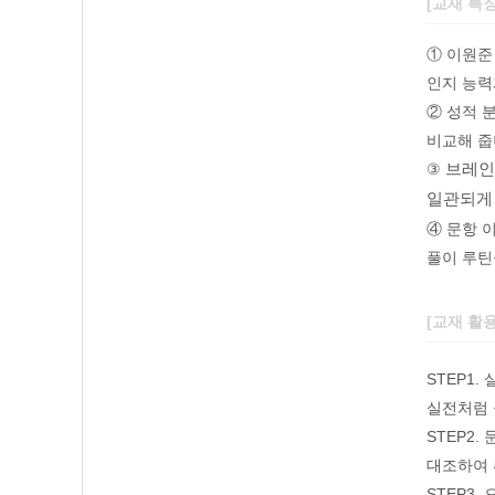
[교재 특
① 이원준
인지 능력
② 성적 
비교해 줍
③
브레인
일관되게
④ 문항 
풀이 루틴
[교재 활
STEP1
실전처럼 
STEP2.
대조하여 
STEP3