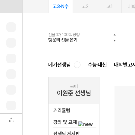
고3·N수
고2
고1
대
선물 3개 100% 당첨!
선물 100% 증정!
2027 러셀 단과
스마트러닝앱
메가패스
메가패스 수강생 무료혜택!
사회공헌 캠페인
행운의 선물 뽑기
메가스터디 X 올리브
강사 공개선발
설문 EVENT
3일 무료 체험권
메가클럽 멤버십
희망이룸 메가나눔
영
메가선생님
수능·내신
대학별고
국어
이원준 선생님
커리큘럼
TOP
강좌 및 교재
선생님 게시판