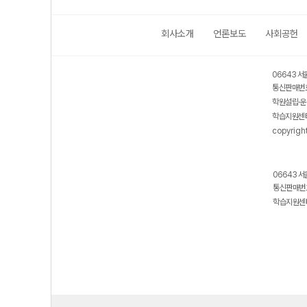
회사소개
언론보도
사회공헌
보호 관리체계 ISMS 인증획득
인터넷 저작권 지킴이 - 클린사이트
06643 서
통신판매번호
학원설립·운
학습지원센터
copyrigh
06643 서
통신판매번호
학습지원센터