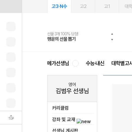
고3·N수
고2
고1
대
선물 3개 100% 당첨!
선물 100% 증정!
2027 러셀 단과
스마트러닝앱
메가패스
메가패스 수강생 무료혜택!
사회공헌 캠페인
행운의 선물 뽑기
메가스터디 X 올리브
강사 공개선발
설문 EVENT
3일 무료 체험권
메가클럽 멤버십
희망이룸 메가나눔
영
메가선생님
수능·내신
대학별고
영어
김범우 선생님
커리큘럼
TOP
강좌 및 교재
선생님 게시판