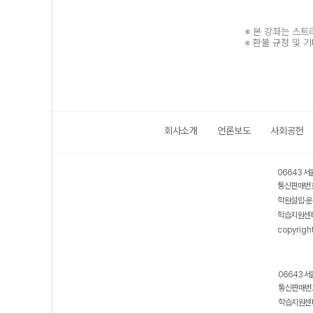
※ 본 강좌는 스
※ 환불 규정 및 
회사소개
언론보도
사회공헌
보호 관리체계 ISMS 인증획득
인터넷 저작권 지킴이 - 클린사이트
06643 서
통신판매번호
학원설립·운
학습지원센터
copyrigh
06643 서
통신판매번호
학습지원센터