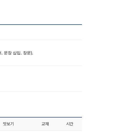
 문장 삽입, 장문),
맛보기
교재
시간