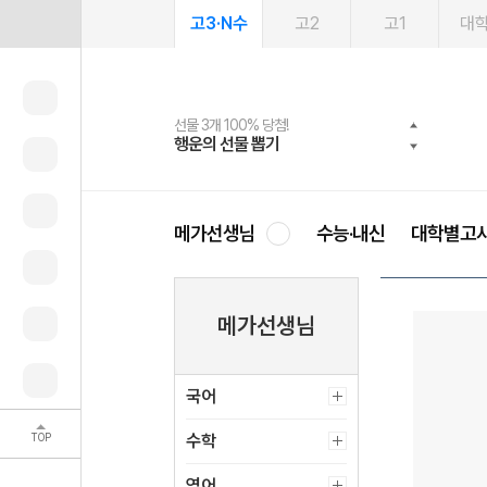
고3·N수
고2
고1
대
선물 3개 100% 당첨!
선물 100% 증정!
여름방학 스터디 캐시백
2027 러셀 단과
스마트러닝앱
메가패스
메가패스 수강생 무료혜택!
사회공헌 캠페인
행운의 선물 뽑기
메가스터디 X 올리브
메가런 썸머스쿨
강사 공개선발
설문 EVENT
3일 무료 체험권
메가클럽 멤버십
희망이룸 메가나눔
영
메가선생님
수능·내신
대학별고
메가선생님
국어
TOP
수학
영어