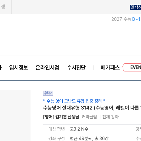
학생
알람
2027 수능
D-
프리미엄
사
입시정보
온라인서점
수시진단
메가패스
EVE
완강
* 수능 영어 고난도 유형 집중 정리 *
수능영어 절대유형 3142 (수능영어, 레벨이 다른 
[영어] 김기훈 선생님
커리큘럼
전체 강좌
대상 학년
고3·2·N수
강
강좌 구성
평균 49분씩, 총 36강
수