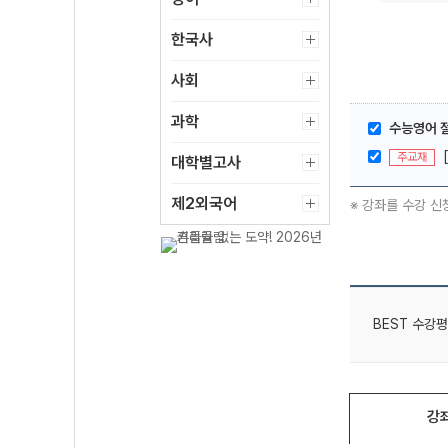
한국사
사회
과학
수능영어 절
주교재
대학별고사
제2외국어
※ 강좌를 수강 신
BEST 수강평
강