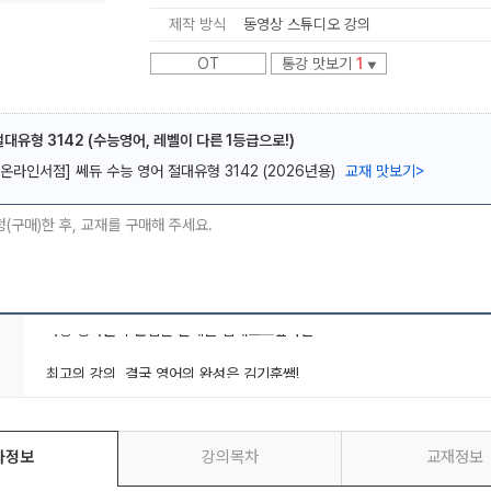
제작 방식
동영상 스튜디오 강의
OT
통강 맛보기
1
▼
대유형 3142 (수능영어, 레벨이 다른 1등급으로!)
메가스터디
[온라인서점] 쎄듀 수능 영어 절대유형 3142 (2026년용)
교재 맛보기
>
청(구매)한 후, 교재를 구매해 주세요.
최고의 강의, 결국 영어의 완성은 김기훈쌤!
약점 제거하고 안정적인 1등급으로!!!
가장 평가원의 근접한 문제를 접해보고싶다면
좌정보
강의목차
교재정보