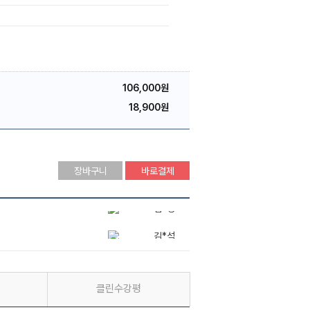
106,000원
18,900원
장바구니
바로결제
김*석
김*현
김*영
클린수강평