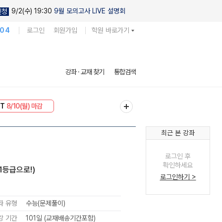
9/2(수) 19:30
9월 모의고사 LIVE 설명회
신청
104
로그인
회원가입
학원 바로가기
강좌 · 교재 찾기
통합검색
 30
8/10(월) 마감
NT
8/10(월) 마감
최근 본 강좌
로그인 후
확인하세요
1등급으로!)
로그인하기 >
좌 유형
수능(문제풀이)
강 기간
101일 (교재배송기간포함)