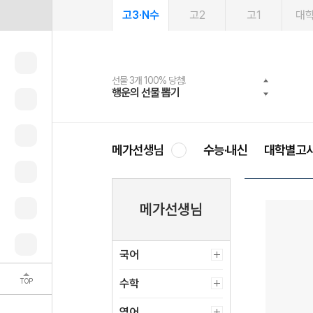
고3·N수
고2
고1
대
선물 3개 100% 당첨!
선물 100% 증정!
여름방학 스터디 캐시백
2027 러셀 단과
스마트러닝앱
메가패스
메가패스 수강생 무료혜택!
사회공헌 캠페인
행운의 선물 뽑기
메가스터디 X 올리브
메가런 썸머스쿨
강사 공개선발
설문 EVENT
3일 무료 체험권
메가클럽 멤버십
희망이룸 메가나눔
영
메가선생님
수능·내신
대학별고
메가선생님
국어
TOP
수학
영어