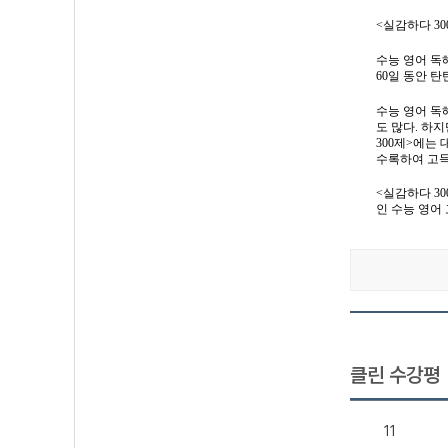
<
실감하다
30
수능 영어 독
60
일 동안 탄
수능 영어 독
도 많다
.
하지
300
제
>
에는 
수록하여 고득
<
실감하다
30
인 수능 영어
클린 수강평
11