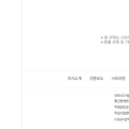
※ 본 강좌는 스
※ 환불 규정 및 
회사소개
언론보도
사회공헌
보호 관리체계 ISMS 인증획득
인터넷 저작권 지킴이 - 클린사이트
06643 서
통신판매번호
학원설립·운
학습지원센터
copyrigh