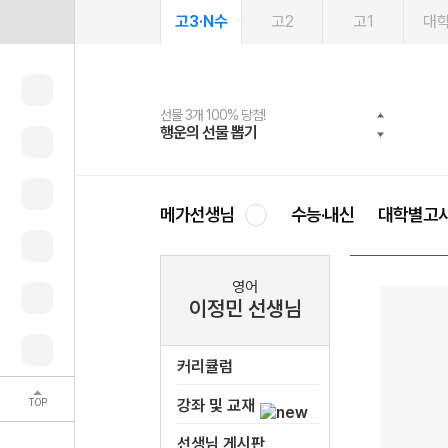
고3·N수
고2
고1
대
선물 3개 100% 당첨!
선물 100% 증정!
여름방학 스터디 캐시백
2027 러셀 단과
스마트러닝앱
메가패스
메가패스 수강생 무료혜택!
사회공헌 캠페인
행운의 선물 뽑기
메가스터디 X 올리브
메가런 썸머스쿨
강사 공개선발
설문 EVENT
3일 무료 체험권
메가클럽 멤버십
희망이룸 메가나눔
영
메가선생님
수능·내신
대학별고
영어
이정민 선생님
커리큘럼
TOP
강좌 및 교재
선생님 게시판