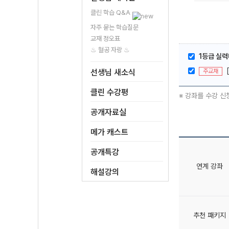
클린 학습 Q&A
자주 묻는 학습질문
교재 정오표
♨ 혈공 자랑 ♨
1등급 실력
주교재
선생님 새소식
클린 수강평
※ 강좌를 수강 신
공개자료실
메가 캐스트
공개특강
연계 강좌
해설강의
추천 패키지