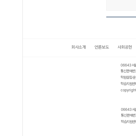
회사소개
언론보도
사회공헌
보호 관리체계 ISMS 인증획득
인터넷 저작권 지킴이 - 클린사이트
06643 서
통신판매번호
학원설립·운
학습지원센터
copyrigh
06643 서
통신판매번호
학습지원센터