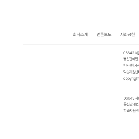
회사소개
언론보도
사회공헌
06643 서
통신판매번호
학원설립·운
학습지원센터
copyrigh
06643 서
통신판매번호
학습지원센터