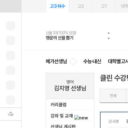
고3·N수
고2
고1
대
선물 3개 100% 당첨!
선물 100% 증정!
여름방학 스터디 캐시백
2027 러셀 단과
스마트러닝앱
메가패스
메가패스 수강생 무료혜택!
사회공헌 캠페인
행운의 선물 뽑기
메가스터디 X 올리브
메가런 썸머스쿨
강사 공개선발
설문 EVENT
3일 무료 체험권
메가클럽 멤버십
희망이룸 메가나눔
영
메가선생님
수능·내신
대학별고
클린 수강
영어
김지영 선생님
전체
커리큘럼
TOP
강좌 및 교재
선생님 게시판