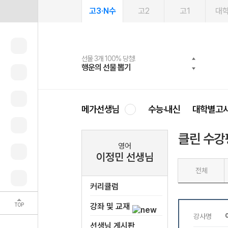
고3·N수
고2
고1
대
선물 3개 100% 당첨!
선물 100% 증정!
여름방학 스터디 캐시백
2027 러셀 단과
스마트러닝앱
메가패스
메가패스 수강생 무료혜택!
사회공헌 캠페인
행운의 선물 뽑기
메가스터디 X 올리브
메가런 썸머스쿨
강사 공개선발
설문 EVENT
3일 무료 체험권
메가클럽 멤버십
희망이룸 메가나눔
영
메가선생님
수능·내신
대학별고
클린 수강
영어
이정민 선생님
전체
커리큘럼
TOP
강좌 및 교재
선생님 게시판