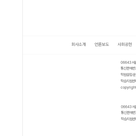
회사소개
언론보도
사회공헌
06643 서
통신판매번호
학원설립·운
학습지원센터
copyrigh
06643 서
통신판매번호
학습지원센터