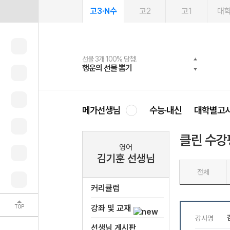
고3·N수
고2
고1
대
선물 3개 100% 당첨!
선물 100% 증정!
여름방학 스터디 캐시백
2027 러셀 단과
스마트러닝앱
메가패스
메가패스 수강생 무료혜택!
사회공헌 캠페인
행운의 선물 뽑기
메가스터디 X 올리브
메가런 썸머스쿨
강사 공개선발
설문 EVENT
3일 무료 체험권
메가클럽 멤버십
희망이룸 메가나눔
영
메가선생님
수능·내신
대학별고
클린 수강
영어
김기훈 선생님
전체
커리큘럼
TOP
강좌 및 교재
선생님 게시판