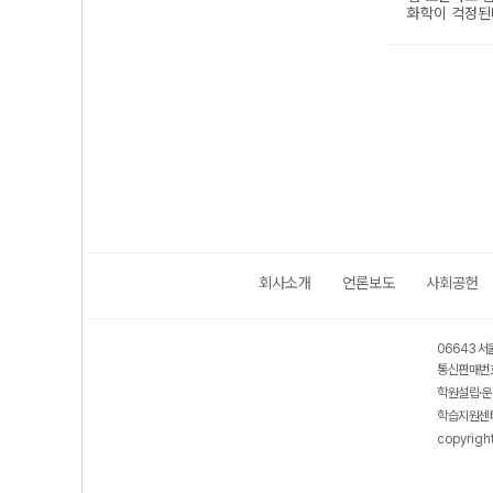
회사소개
언론보도
사회공헌
06643 서
통신판매번호
학원설립·운
학습지원센터
copyrigh