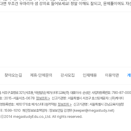
찾아오는길
제휴·단체문의
강사모집
인재채용
이용약관
개
울 서초구 효령로 321 (서초동, 덕원빌딩) 메가스터디교육(주) 대표이사 : 손성은 사업자등록번호 : 780-87-00
 : 2015-서울서초-0678
정보조회 >
신고기관명 : 서울특별시 서초구 호스팅제공자 : (주)케이티
영등록번호 : 제10176호 메가스터디원격학원
정보조회 >
신고기관명 : 서울특별시 강남교육지원청
 : 1599-1010 개인정보보호책임자 : 정보보안실 김영무
(keeper@megastudy.net)
tⓒ2014 megastudyEdu.co.,Ltd. All rights reserved.