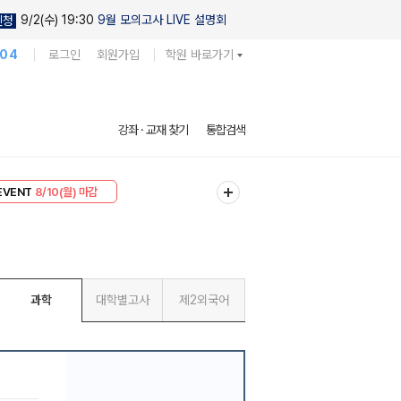
9/2(수) 19:30
9월 모의고사 LIVE 설명회
신청
104
로그인
회원가입
학원 바로가기
강좌 · 교재 찾기
통합검색
리미엄 30
8/10(월) 마감
EVENT
8/10(월) 마감
과학
대학별고사
제2외국어