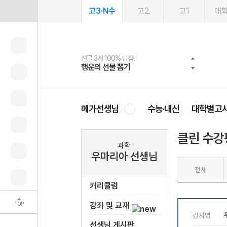
고3·N수
고2
고1
대
선물 3개 100% 당첨!
선물 100% 증정!
여름방학 스터디 캐시백
2027 러셀 단과
스마트러닝앱
메가패스
메가패스 수강생 무료혜택!
사회공헌 캠페인
행운의 선물 뽑기
메가스터디 X 올리브
메가런 썸머스쿨
강사 공개선발
설문 EVENT
3일 무료 체험권
메가클럽 멤버십
희망이룸 메가나눔
영
메가선생님
수능·내신
대학별고
클린 수강
과학
우마리아 선생님
전체
커리큘럼
TOP
강좌 및 교재
선생님 게시판