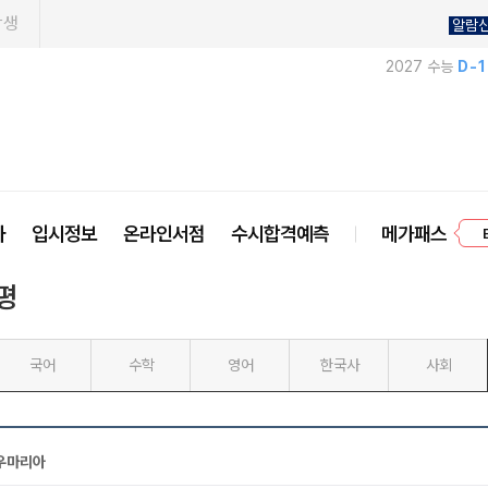
학생
알람
2027 수능
D-
프
사
입시정보
온라인서점
수시합격예측
메가패스
평
국어
수학
영어
한국사
사회