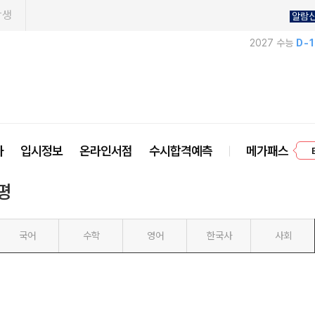
학생
알람
2027 수능
D-
프
사
입시정보
온라인서점
수시합격예측
메가패스
평
국어
수학
영어
한국사
사회