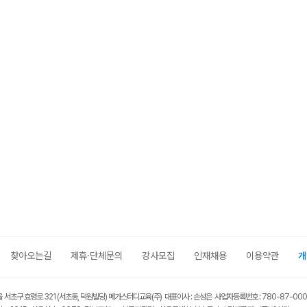
메가스터디
찾아오는길
제휴·단체문의
강사모집
인재채용
이용약관
개
울 서초구 효령로 321 (서초동, 덕원빌딩) 메가스터디교육(주) 대표이사 : 손성은 사업자등록번호 : 780-87-00