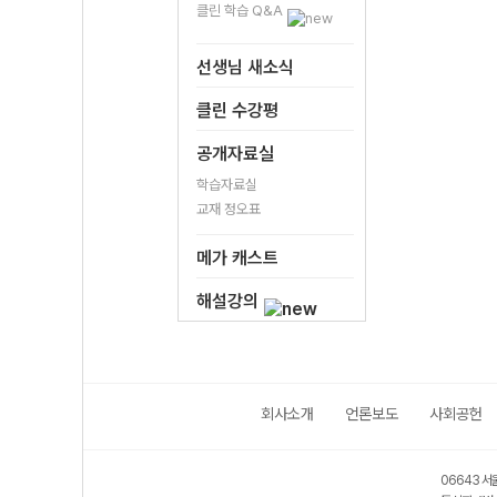
클린 학습 Q&A
선생님 새소식
클린 수강평
공개자료실
학습자료실
교재 정오표
메가 캐스트
해설강의
회사소개
언론보도
사회공헌
06643 서