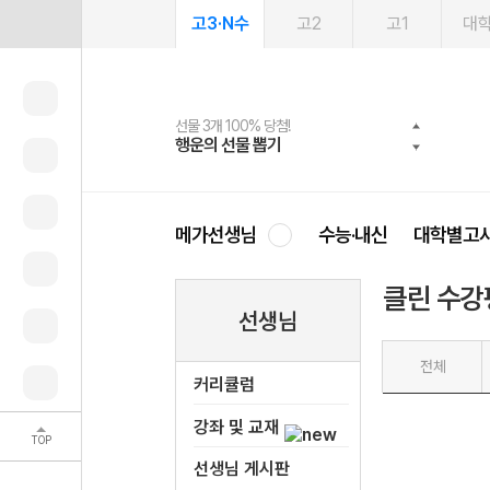
고3·N수
고2
고1
대
선물 3개 100% 당첨!
선물 100% 증정!
여름방학 스터디 캐시백
2027 러셀 단과
스마트러닝앱
메가패스
메가패스 수강생 무료혜택!
사회공헌 캠페인
행운의 선물 뽑기
메가스터디 X 올리브
메가런 썸머스쿨
강사 공개선발
설문 EVENT
3일 무료 체험권
메가클럽 멤버십
희망이룸 메가나눔
영
메가선생님
수능·내신
대학별고
클린 수강
선생님
전체
커리큘럼
강좌 및 교재
TOP
선생님 게시판