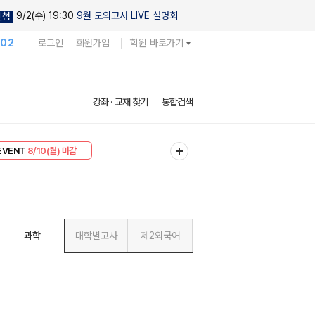
9/2(수) 19:30
9월 모의고사 LIVE 설명회
신청
102
로그인
회원가입
학원 바로가기
강좌 · 교재 찾기
통합검색
리미엄 30
8/10(월) 마감
EVENT
8/10(월) 마감
과학
대학별고사
제2외국어