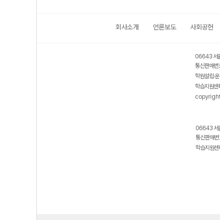
회사소개
언론보도
사회공헌
06643 서
통신판매번호
학원설립·운
학습지원센터
copyrigh
06643 서
통신판매번호
학습지원센터