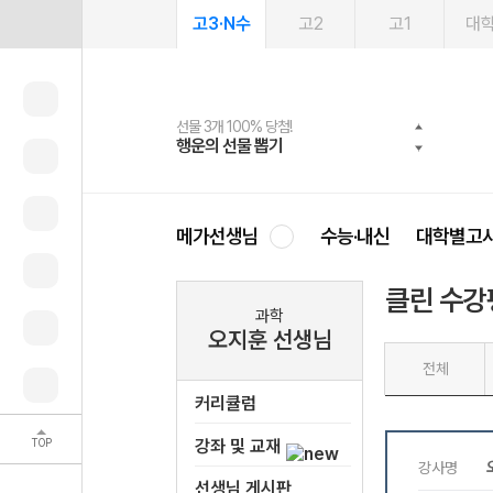
고3·N수
고2
고1
대
선물 3개 100% 당첨!
선물 100% 증정!
2027 러셀 단과
스마트러닝앱
메가패스
메가패스 수강생 무료혜택!
사회공헌 캠페인
행운의 선물 뽑기
메가스터디 X 올리브
강사 공개선발
설문 EVENT
3일 무료 체험권
메가클럽 멤버십
희망이룸 메가나눔
영
메가선생님
수능·내신
대학별고
클린 수강
과학
오지훈 선생님
전체
커리큘럼
TOP
강좌 및 교재
선생님 게시판