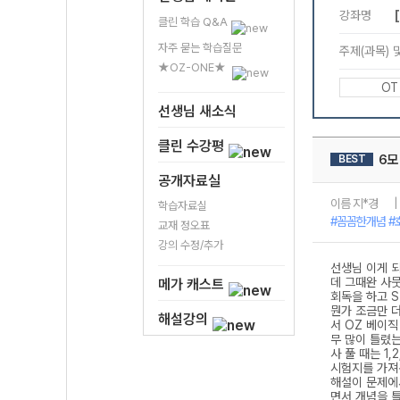
클린 학습 Q&A
자주 묻는 학습질문
★OZ-ONE★
선생님 새소식
클린 수강평
공개자료실
학습자료실
교재 정오표
강의 수정/추가
메가 캐스트
해설강의