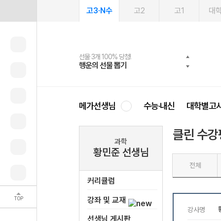
고3·N수
고2
고1
대
선물 3개 100% 당첨!
선물 100% 증정!
여름방학 스터디 캐시백
2027 러셀 단과
스마트러닝앱
메가패스
메가패스 수강생 무료혜택!
사회공헌 캠페인
행운의 선물 뽑기
메가스터디 X 올리브
메가런 썸머스쿨
강사 공개선발
설문 EVENT
3일 무료 체험권
메가클럽 멤버십
희망이룸 메가나눔
영
메가선생님
수능·내신
대학별고
클린 수강
과학
황민준 선생님
전체
커리큘럼
TOP
강좌 및 교재
선생님 게시판