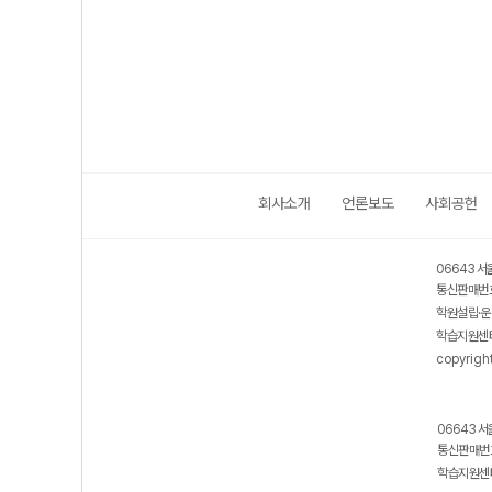
회사소개
언론보도
사회공헌
06643 서
통신판매번호
학원설립·운
학습지원센터
copyrigh
06643 서
통신판매번호
학습지원센터