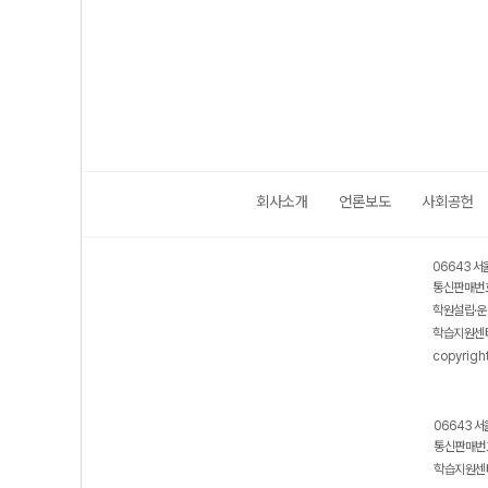
회사소개
언론보도
사회공헌
06643 서
통신판매번호
학원설립·운
학습지원센터
copyrigh
06643 서
통신판매번호
학습지원센터