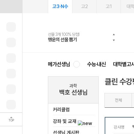
고3·N수
고2
고1
대
선물 3개 100% 당첨!
선물 100% 증정!
여름방학 스터디 캐시백
2027 러셀 단과
스마트러닝앱
메가패스
메가패스 수강생 무료혜택!
사회공헌 캠페인
행운의 선물 뽑기
메가스터디 X 올리브
메가런 썸머스쿨
강사 공개선발
설문 EVENT
3일 무료 체험권
메가클럽 멤버십
희망이룸 메가나눔
영
메가선생님
수능·내신
대학별고
클린 수강
과학
백호 선생님
전체
커리큘럼
TOP
강좌 및 교재
선생님 게시판