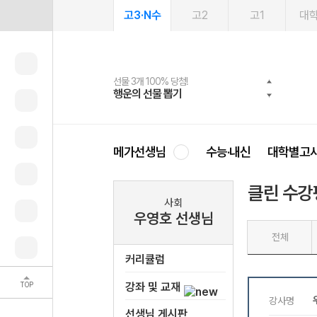
고3·N수
고2
고1
대
선물 3개 100% 당첨!
선물 100% 증정!
여름방학 스터디 캐시백
2027 러셀 단과
스마트러닝앱
메가패스
메가패스 수강생 무료혜택!
사회공헌 캠페인
행운의 선물 뽑기
메가스터디 X 올리브
메가런 썸머스쿨
강사 공개선발
설문 EVENT
3일 무료 체험권
메가클럽 멤버십
희망이룸 메가나눔
영
메가선생님
수능·내신
대학별고
클린 수강
사회
우영호 선생님
전체
커리큘럼
TOP
강좌 및 교재
선생님 게시판