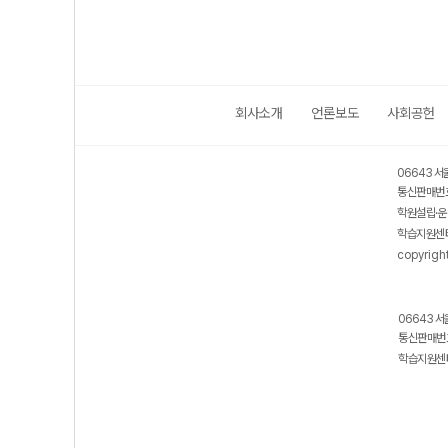
회사소개
언론보도
사회공헌
06643 서
통신판매번호
학원설립·운
학습지원센터
copyrigh
06643 서
통신판매번호
학습지원센터