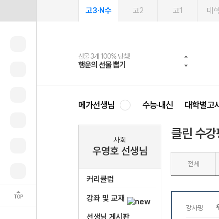
고3·N수
고2
고1
대
선물 3개 100% 당첨!
선물 100% 증정!
여름방학 스터디 캐시백
2027 러셀 단과
스마트러닝앱
메가패스
메가패스 수강생 무료혜택!
사회공헌 캠페인
행운의 선물 뽑기
메가스터디 X 올리브
메가런 썸머스쿨
강사 공개선발
설문 EVENT
3일 무료 체험권
메가클럽 멤버십
희망이룸 메가나눔
영
메가선생님
수능·내신
대학별고
클린 수강
사회
우영호 선생님
전체
커리큘럼
TOP
강좌 및 교재
선생님 게시판