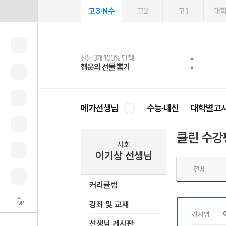
고3·N수
고2
고1
대
선물 3개 100% 당첨!
선물 100% 증정!
여름방학 스터디 캐시백
2027 러셀 단과
스마트러닝앱
메가패스
메가패스 수강생 무료혜택!
사회공헌 캠페인
행운의 선물 뽑기
메가스터디 X 올리브
메가런 썸머스쿨
강사 공개선발
설문 EVENT
3일 무료 체험권
메가클럽 멤버십
희망이룸 메가나눔
영
메가선생님
수능·내신
대학별고
클린 수강
사회
이기상 선생님
전체
커리큘럼
TOP
강좌 및 교재
선생님 게시판