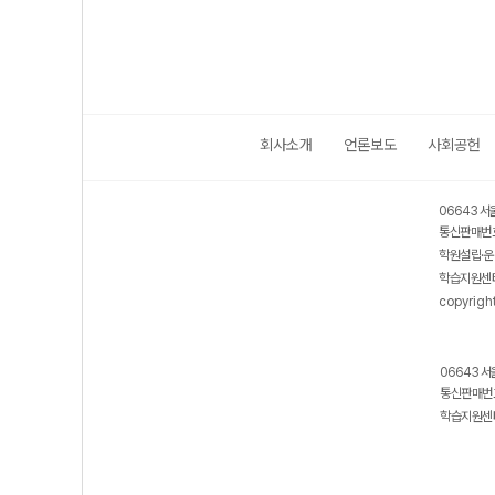
회사소개
언론보도
사회공헌
06643 서
통신판매번호
학원설립·운
학습지원센터
copyrigh
06643 서
통신판매번호
학습지원센터