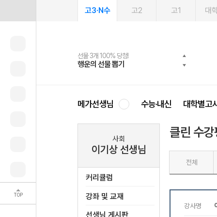
고3·N수
고2
고1
대
선물 3개 100% 당첨!
선물 100% 증정!
여름방학 스터디 캐시백
2027 러셀 단과
스마트러닝앱
메가패스
메가패스 수강생 무료혜택!
사회공헌 캠페인
행운의 선물 뽑기
메가스터디 X 올리브
메가런 썸머스쿨
강사 공개선발
설문 EVENT
3일 무료 체험권
메가클럽 멤버십
희망이룸 메가나눔
영
메가선생님
수능·내신
대학별고
클린 수강
사회
이기상 선생님
전체
커리큘럼
TOP
강좌 및 교재
선생님 게시판