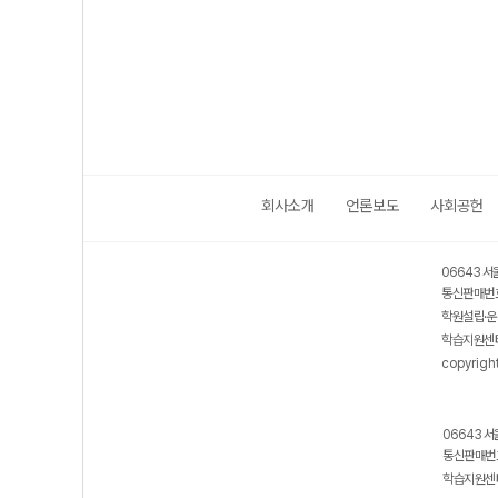
회사소개
언론보도
사회공헌
06643 서
통신판매번호
학원설립·운
학습지원센터
copyrigh
06643 서
통신판매번호
학습지원센터