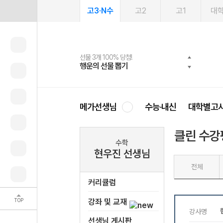
고3·N수
고2
고1
대
선물 3개 100% 당첨!
선물 100% 증정!
여름방학 스터디 캐시백
2027 러셀 단과
스마트러닝앱
메가패스
메가패스 수강생 무료혜택!
사회공헌 캠페인
행운의 선물 뽑기
메가스터디 X 올리브
메가런 썸머스쿨
강사 공개선발
설문 EVENT
3일 무료 체험권
메가클럽 멤버십
희망이룸 메가나눔
영
메가선생님
수능·내신
대학별고
클린 수강
수학
현우진 선생님
전체
커리큘럼
TOP
강좌 및 교재
선생님 게시판