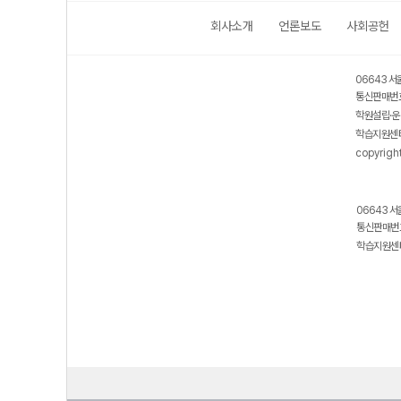
회사소개
언론보도
사회공헌
06643 서
통신판매번호
학원설립·운
학습지원센터
copyrigh
06643 서
통신판매번호
학습지원센터