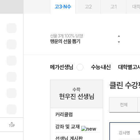
고3·N수
고2
고1
대
선물 3개 100% 당첨!
선물 100% 증정!
여름방학 스터디 캐시백
2027 러셀 단과
스마트러닝앱
메가패스
메가패스 수강생 무료혜택!
사회공헌 캠페인
행운의 선물 뽑기
메가스터디 X 올리브
메가런 썸머스쿨
강사 공개선발
설문 EVENT
3일 무료 체험권
메가클럽 멤버십
희망이룸 메가나눔
영
메가선생님
수능·내신
대학별고
클린 수강
수학
현우진 선생님
전체
커리큘럼
TOP
강좌 및 교재
선생님 게시판