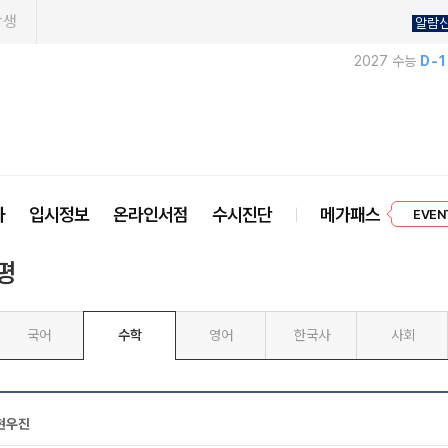
학생
알람
2027 수능
D-
프리미엄 
사
입시정보
온라인서점
수시진단
메가패스
EVEN
평
국어
수학
영어
한국사
사회