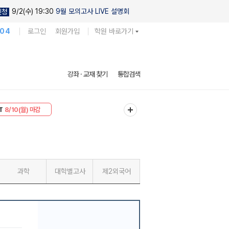
9/2(수) 19:30
9월 모의고사 LIVE 설명회
신청
104
로그인
회원가입
학원 바로가기
강좌 · 교재 찾기
통합검색
30
8/10(월) 마감
T
8/10(월) 마감
과학
대학별고사
제2외국어