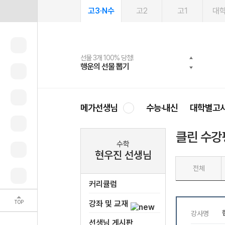
고3·N수
고2
고1
대
선물 3개 100% 당첨!
선물 100% 증정!
여름방학 스터디 캐시백
2027 러셀 단과
스마트러닝앱
메가패스
메가패스 수강생 무료혜택!
사회공헌 캠페인
행운의 선물 뽑기
메가스터디 X 올리브
메가런 썸머스쿨
강사 공개선발
설문 EVENT
3일 무료 체험권
메가클럽 멤버십
희망이룸 메가나눔
영
메가선생님
수능·내신
대학별고
클린 수강
수학
현우진 선생님
전체
커리큘럼
TOP
강좌 및 교재
선생님 게시판