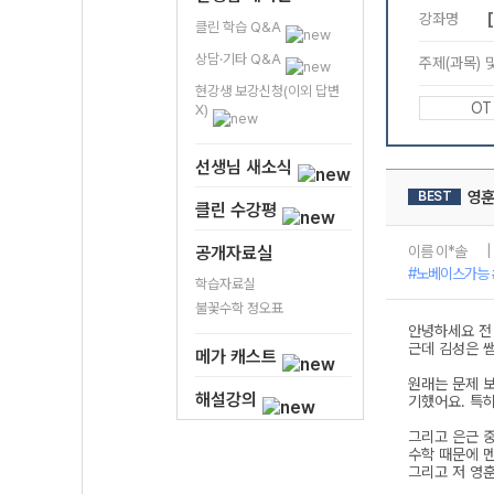
클린 학습 Q&A
상담·기타 Q&A
현강생 보강신청(이외 답변
X)
선생님 새소식
클린 수강평
공개자료실
학습자료실
불꽃수학 정오표
메가 캐스트
해설강의