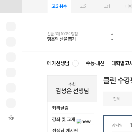
고3·N수
고2
고1
대
선물 3개 100% 당첨!
선물 100% 증정!
여름방학 스터디 캐시백
2027 러셀 단과
스마트러닝앱
메가패스
메가패스 수강생 무료혜택!
사회공헌 캠페인
행운의 선물 뽑기
메가스터디 X 올리브
메가런 썸머스쿨
강사 공개선발
설문 EVENT
3일 무료 체험권
메가클럽 멤버십
희망이룸 메가나눔
영
메가선생님
수능·내신
대학별고
클린 수강
수학
김성은 선생님
전체
커리큘럼
TOP
강좌 및 교재
선생님 게시판