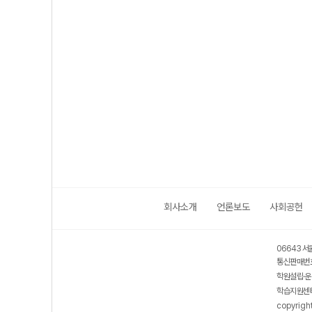
회사소개
언론보도
사회공헌
06643 서
통신판매번호
학원설립·운
학습지원센터
copyrigh