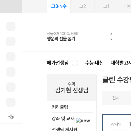
고3·N수
고2
고1
대
선물 3개 100% 당첨!
선물 100% 증정!
여름방학 스터디 캐시백
2027 러셀 단과
스마트러닝앱
메가패스
메가패스 수강생 무료혜택!
사회공헌 캠페인
행운의 선물 뽑기
메가스터디 X 올리브
메가런 썸머스쿨
강사 공개선발
설문 EVENT
3일 무료 체험권
메가클럽 멤버십
희망이룸 메가나눔
영
메가선생님
수능·내신
대학별고
클린 수강
수학
김기현 선생님
전체
커리큘럼
TOP
강좌 및 교재
선생님 게시판