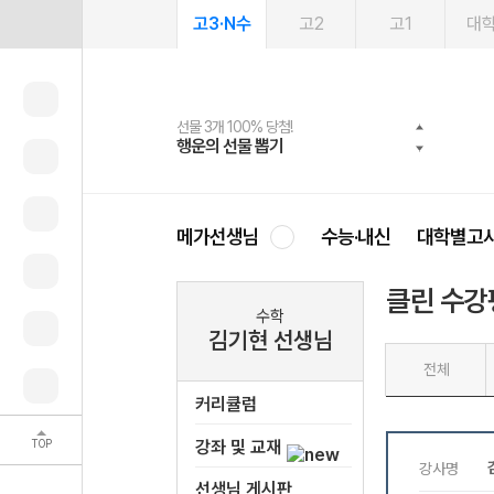
고3·N수
고2
고1
대
선물 3개 100% 당첨!
선물 100% 증정!
여름방학 스터디 캐시백
2027 러셀 단과
스마트러닝앱
메가패스
메가패스 수강생 무료혜택!
사회공헌 캠페인
행운의 선물 뽑기
메가스터디 X 올리브
메가런 썸머스쿨
강사 공개선발
설문 EVENT
3일 무료 체험권
메가클럽 멤버십
희망이룸 메가나눔
영
메가선생님
수능·내신
대학별고
클린 수강
수학
김기현 선생님
전체
커리큘럼
TOP
강좌 및 교재
선생님 게시판