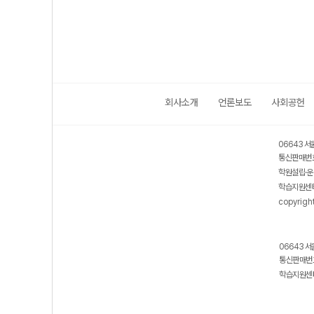
회사소개
언론보도
사회공헌
06643 서
통신판매번호
학원설립·운
학습지원센터
copyrigh
06643 서
통신판매번호
학습지원센터